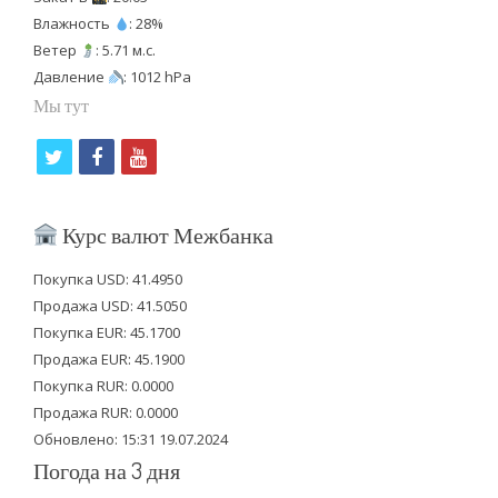
Влажность
: 28%
Ветер
: 5.71 м.с.
Давление
: 1012 hPa
Мы тут
t
f
y
w
a
o
i
c
u
Курс валют Межбанка
t
e
t
Покупка USD: 41.4950
t
b
u
Продажа USD: 41.5050
e
o
b
Покупка EUR: 45.1700
Продажа EUR: 45.1900
r
o
e
Покупка RUR: 0.0000
k
Продажа RUR: 0.0000
Обновлено: 15:31 19.07.2024
Погода на 3 дня