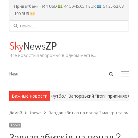
Приватбанк: ($) 1 USD
: 44.50-45.05 1 EUR
: 51.35-52.08
100 RUR
: -
Найти:
Sky
News
ZP
Все новости Запорожья в одном месте...
Open
Menu
Menu
search
panel
 армейские методы.
Важные новости
Футбол. Запорізький “Iron” припиняє борот
Домой
1news
Завдав збитків на понад 2 млн грн та очол
1news
Завдав збитків на понад 2