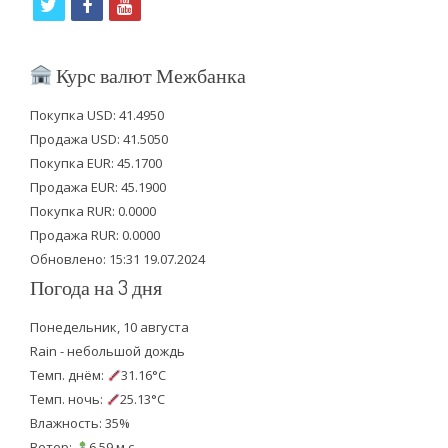
t
f
y
w
a
o
i
c
u
Курс валют Межбанка
t
e
t
Покупка USD: 41.4950
t
b
u
Продажа USD: 41.5050
e
o
b
Покупка EUR: 45.1700
Продажа EUR: 45.1900
r
o
e
Покупка RUR: 0.0000
k
Продажа RUR: 0.0000
Обновлено: 15:31 19.07.2024
Погода на 3 дня
Понедельник, 10 августа
Rain - небольшой дождь
Темп. днём:
31.16°C
Темп. ночь:
25.13°C
Влажность: 35%
Ветер:
6.59 м.с.