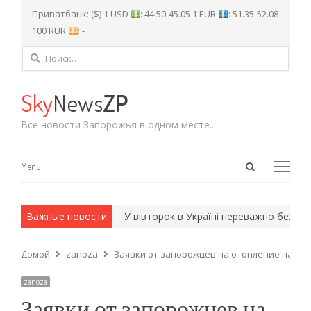
Приватбанк: ($) 1 USD
: 44.50-45.05 1 EUR
: 51.35-52.08
100 RUR
: -
Найти:
Sky
News
ZP
Все новости Запорожья в одном месте...
Open
Menu
Menu
search
panel
 и армейские методы.
Важные новости
У вівторок в Україні переважно без опад
Домой
zanoza
Заявки от запорожцев на отопление на 15-
zanoza
Заявки от запорожцев на