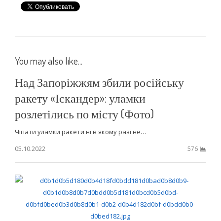
You may also like...
Над Запоріжжям збили російську
ракету «Іскандер»: уламки
розлетілись по місту (Фото)
Чіпати уламки ракети ні в якому разі не…
05.10.2022
576