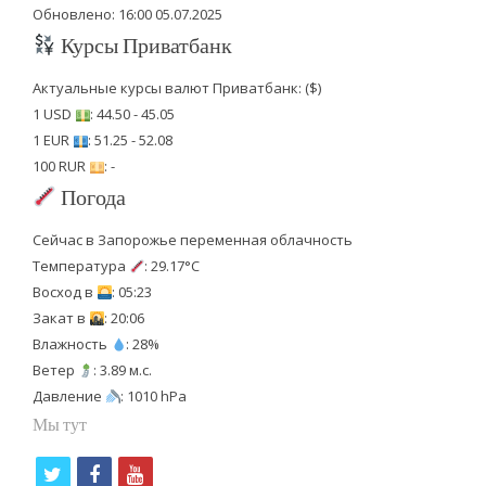
Обновлено: 16:00 05.07.2025
Курсы Приватбанк
Актуальные курсы валют Приватбанк: ($)
1 USD
: 44.50 - 45.05
1 EUR
: 51.25 - 52.08
100 RUR
: -
Погода
Сейчас в Запорожье переменная облачность
Температура
: 29.17°C
Восход в
: 05:23
Закат в
: 20:06
Влажность
: 28%
Ветер
: 3.89 м.с.
Давление
: 1010 hPa
Мы тут
t
f
y