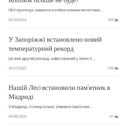
НБУ пропонує замінити копійки новими монетами…
02.09.2024
469
У Запоріжжі встановлено новий
температурний рекорд
Це вже другий рекорд, зафіксований у липні У…
30.07.2025
160
Нашій Лeсi встaновили пaм’ятник в
Мaдриді
У Мадриді, столиці Іспанії, з’явився пам’ятник…
04.08.2026
61