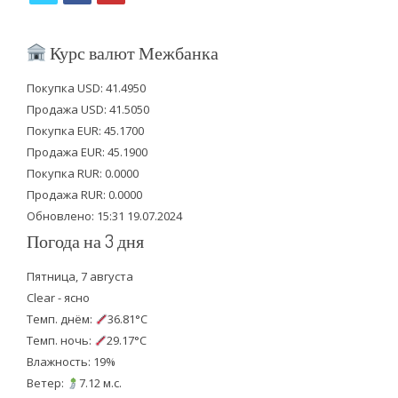
w
a
o
i
c
u
Курс валют Межбанка
t
e
t
Покупка USD: 41.4950
t
b
u
Продажа USD: 41.5050
e
o
b
Покупка EUR: 45.1700
Продажа EUR: 45.1900
r
o
e
Покупка RUR: 0.0000
k
Продажа RUR: 0.0000
Обновлено: 15:31 19.07.2024
Погода на 3 дня
Пятница, 7 августа
Clear - ясно
Темп. днём:
36.81°C
Темп. ночь:
29.17°C
Влажность: 19%
Ветер:
7.12 м.с.