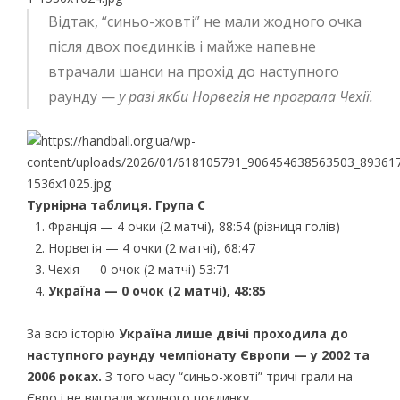
Відтак, “синьо-жовті” не мали жодного очка
після двох поєдинків і майже напевне
втрачали шанси на прохід до наступного
раунду —
у разі якби Норвегія не програла Чехії.
Турнірна таблиця. Група C
Франція — 4 очки (2 матчі), 88:54 (різниця голів)
Норвегія — 4 очки (2 матчі), 68:47
Чехія — 0 очок (2 матчі) 53:71
Україна — 0 очок (2 матчі), 48:85
За всю історію
Україна лише двічі проходила до
наступного раунду чемпіонату Європи — у 2002 та
2006 роках.
З того часу “синьо-жовті” тричі грали на
Євро і не виграли жодного поєдинку.