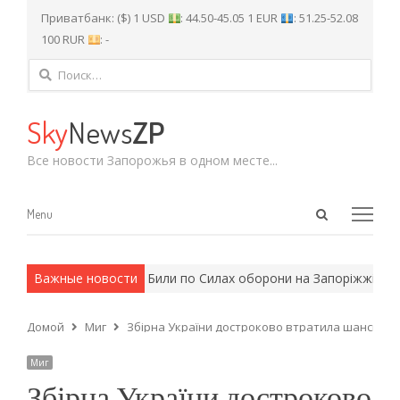
Приватбанк: ($) 1 USD
: 44.50-45.05 1 EUR
: 51.25-52.08
100 RUR
: -
Найти:
Sky
News
ZP
Все новости Запорожья в одном месте...
Open
Menu
Menu
search
panel
 армейские методы.
Важные новости
Били по Силах оборони на Запоріжжі: укр
Домой
Миг
Збірна України достроково втратила шанси вий
Миг
Збірна України достроково