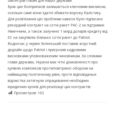
законтрактовані для нашої держави.
Брак цих боєприпасів залишається ключовим викликом,
оскільки саме вони здатні збивати ворожу балістику.
Для розв’язання цієї проблеми навесні було підписано
рекордний контракт на сотні ракет PAC-2 за підтримки
Німеччини, а також залучено 1 млрд доларів кредиту від
ЄС на закупівлю близько сотні ракет до Patriot.
Водночас у червні Зеленський поставив жорсткий
дедлайн щодо Patriot і пригрозив кадровими
висновками уповноваженим чиновникам. За словами
глави держави, Україна має чіткі домовленості про
купівлю комплексів протиповітряної оборони на
найвищому політичному рівні, проте відповідальні
відомства затягнули опрацювання необхідних
юридичних кроків для реалізації цих контрактів.
Просмотров:
102