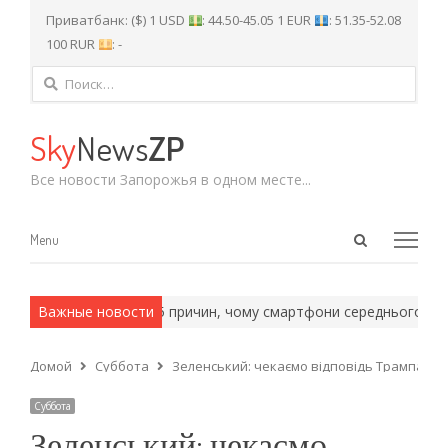
Приватбанк: ($) 1 USD
: 44.50-45.05 1 EUR
: 51.35-52.08
100 RUR
: -
Найти:
Sky
News
ZP
Все новости Запорожья в одном месте...
Open
Menu
Menu
search
panel
армейские методы.
Важные новости
5 причин, чому смартфони середнього ціно
Домой
Суббота
Зеленський: чекаємо відповідь Трампа щод
Суббота
Зеленський: чекаємо