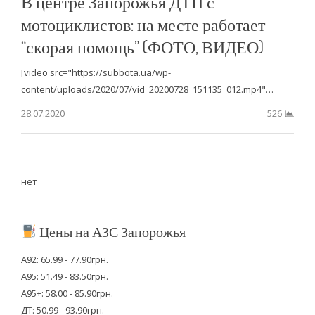
В центре Запорожья ДТП с
мотоциклистов: на месте работает
“скорая помощь” (ФОТО, ВИДЕО)
[video src="https://subbota.ua/wp-
content/uploads/2020/07/vid_20200728_151135_012.mp4"…
28.07.2020
526
нет
Цены на АЗС Запорожья
А92: 65.99 - 77.90грн.
А95: 51.49 - 83.50грн.
А95+: 58.00 - 85.90грн.
ДТ: 50.99 - 93.90грн.