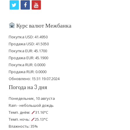
t
f
y
w
a
o
i
c
u
Курс валют Межбанка
t
e
t
Покупка USD: 41.4950
t
b
u
Продажа USD: 41.5050
e
o
b
Покупка EUR: 45.1700
Продажа EUR: 45.1900
r
o
e
Покупка RUR: 0.0000
k
Продажа RUR: 0.0000
Обновлено: 15:31 19.07.2024
Погода на 3 дня
Понедельник, 10 августа
Rain - небольшой дождь
Темп. днём:
31.16°C
Темп. ночь:
25.13°C
Влажность: 35%