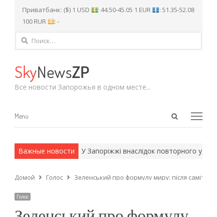
Приватбанк: ($) 1 USD
: 44.50-45.05 1 EUR
: 51.35-52.08
100 RUR
: -
Найти:
Sky
News
ZP
Все новости Запорожья в одном месте...
Open
Menu
Menu
search
panel
и армейские методы.
Важные новости
У Запоріжжі внаслідок повторного удару 
Домой
Голос
Зеленський про формулу миру: після саміту л
Голос
Зеленський про формулу