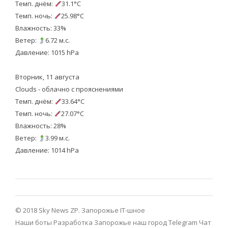
Темп. днём:
31.1°C
Темп. ночь:
25.98°C
Влажность: 33%
Ветер:
6.72 м.с.
Давление: 1015 hPa
Вторник, 11 августа
Clouds - облачно с прояснениями
Темп. днём:
33.64°C
Темп. ночь:
27.07°C
Влажность: 28%
Ветер:
3.99 м.с.
Давление: 1014 hPa
© 2018 Sky News ZP.
Запорожье IT-шное
Наши боты
Разработка
Запорожье наш город Telegram
Чат