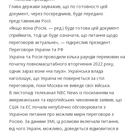
Глава держави зауважив, що по готовності цей
документ, через посередників, буде передано
представникам Росії.
«Якщо вона (Росія, — ред.) буде готова цей документ
сприймати, тоді це буде означати, що питання щодо
переговорів актуальне», — підкреслив президент.
Переговори України та РФ
Україна та Росія проводили кілька раундів перемовин на
початку повномасштабного вторгнення 2022 року,
однак зараз вони «на паузі». Українська влада
наголошує, що Україна не повернеться за стіл
переговорів, поки Москва не виведе свої війська.
В листопаді телеканал NBC News із посиланням на
американських та європейських чиновників заявив, що
США та ЄС почали непублічно обговорювати з
Україною питання про можливі мирні переговори з
Росією. За даними ЗМІ, ці розмови включали питання,
від чого Україні, можливо, доведеться відмовитися в