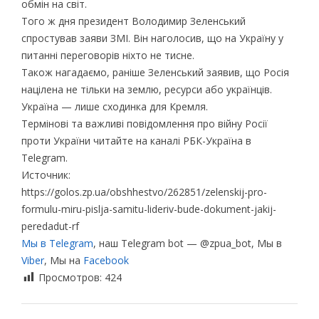
обмін на світ.
Того ж дня президент Володимир Зеленський
спростував заяви ЗМІ. Він наголосив, що на Україну у
питанні переговорів ніхто не тисне.
Також нагадаємо, раніше Зеленський заявив, що Росія
націлена не тільки на землю, ресурси або українців.
Україна — лише сходинка для Кремля.
Термінові та важливі повідомлення про війну Росії
проти України читайте на каналі РБК-Україна в
Telegram.
Источник:
https://golos.zp.ua/obshhestvo/262851/zelenskij-pro-
formulu-miru-pislja-samitu-lideriv-bude-dokument-jakij-
peredadut-rf
Мы в Telegram
, наш Telegram bot — @zpua_bot, Мы в
Viber
, Мы на
Facebook
Просмотров:
424