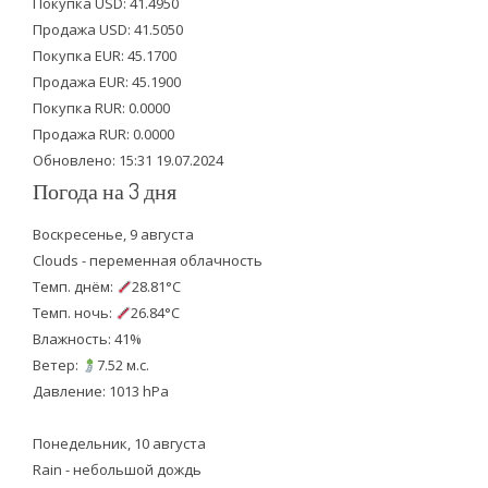
Покупка USD: 41.4950
t
b
u
Продажа USD: 41.5050
e
o
b
Покупка EUR: 45.1700
Продажа EUR: 45.1900
r
o
e
Покупка RUR: 0.0000
k
Продажа RUR: 0.0000
Обновлено: 15:31 19.07.2024
Погода на 3 дня
Воскресенье, 9 августа
Clouds - переменная облачность
Темп. днём:
28.81°C
Темп. ночь:
26.84°C
Влажность: 41%
Ветер:
7.52 м.с.
Давление: 1013 hPa
Понедельник, 10 августа
Rain - небольшой дождь