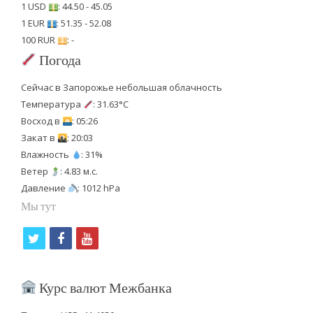
1 USD
: 44.50 - 45.05
1 EUR
: 51.35 - 52.08
100 RUR
: -
Погода
Сейчас в Запорожье небольшая облачность
Температура
: 31.63°C
Восход в
: 05:26
Закат в
: 20:03
Влажность
: 31%
Ветер
: 4.83 м.с.
Давление
: 1012 hPa
Мы тут
t
f
y
w
a
o
i
c
u
Курс валют Межбанка
t
e
t