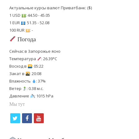
Актуальные курсы валют Приватбанк: ($)
1 USD
: 44.50 - 45.05
1 EUR
: 51.35 - 52.08
100 RUR
: -
Погода
Сейчас в Запорожье ясно
Температура
: 26.39°C
Восход в
: 05:22
Закат в
: 20:08
Влажность
: 37%
Ветер
: 0.38 м.с.
Давление
: 1015 hPa
Мы тут
t
f
y
w
a
o
i
c
u