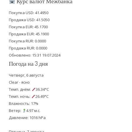
Курс валют Межбанка
t
e
t
Покупка USD: 41.4950
t
b
u
Продажа USD: 41.5050
e
o
b
Покупка EUR: 45.1700
Продажа EUR: 45.1900
r
o
e
Покупка RUR: 0.0000
k
Продажа RUR: 0.0000
Обновлено: 15:31 19.07.2024
Погода на 3 дня
Четверг, 6 августа
Clear - ясно
Темп. днём:
36.34°C
Темп. ночь:
26.49°C
Влажность: 17%
Ветер:
4.97 м.с.
Давление: 1016 hPa
Пятница, 7 августа