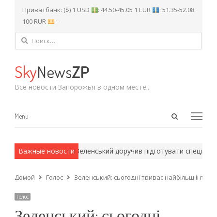
Приватбанк: ($) 1 USD
: 44.50-45.05 1 EUR
: 51.35-52.08
100 RUR
: -
Найти:
Sky
News
ZP
Все новости Запорожья в одном месте...
Open
Menu
Menu
search
panel
армейские методы.
Важные новости
Зеленський доручив підготувати спеціальну
Домой
Голос
Зеленський: сьогодні триває найбільш інтен
Голос
Зеленський: сьогодні