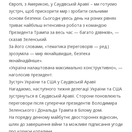
Європі, з Америкою, у Саудівській Аравії – ми готуємо
зустріч, щоб прискорити мир і зробити сильними
основи безпеки. Сьогодні увесь день на різних рівнях
триває найбільш інтенсивна робота з командою
Президента Трампа за весь час — багато дзвінків», —
сказав Зеленський.
За його словами, «тематика (переговорів — ред.)
зрозуміла — мир якнайшвидше, безпека
якнайнадійніше».
«Україна налаштована максимально конструктивно», —
наголосив президент.
Зустріч України та США у Саудівській Аравії
Нагадаємо, наступного тижня делегації України та США
зустрінуться в Саудівській Аравії. Сторони поновлюють
переговори після суперечки президентів Володимира
Зеленського і Дональда Трампа в Білому домі.
На порядку денному майбутнє двосторонніх відносин,
шлях до завершення війни та можливе підписання угоди
про корисні копалини.