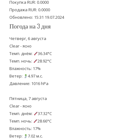
Покупка RUR: 0.0000
k
Продажа RUR: 0.0000
Обновлено: 15:31 19.07.2024
Погода на 3 дня
Четверг, 6 августа
Clear - ясно
Темп. днём:
36.34°C
Темп. ночь:
28.92°C
Влажность: 17%
Ветер:
4.97 м.с.
Давление: 1016 hPa
Пятница, 7 августа
Clear - ясно
Темп. днём:
37.32°C
Темп. ночь:
28.66°C
Влажность: 17%
Ветер:
7.02 м.с.