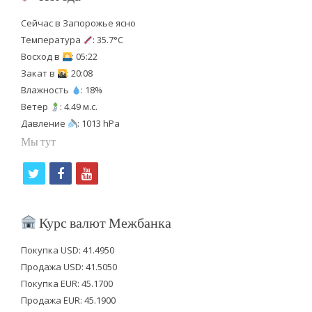
Сейчас в Запорожье ясно
Температура
: 35.7°C
Восход в
: 05:22
Закат в
: 20:08
Влажность
: 18%
Ветер
: 4.49 м.с.
Давление
: 1013 hPa
Мы тут
t
f
y
w
a
o
i
c
u
Курс валют Межбанка
t
e
t
Покупка USD: 41.4950
t
b
u
Продажа USD: 41.5050
e
o
b
Покупка EUR: 45.1700
Продажа EUR: 45.1900
r
o
e