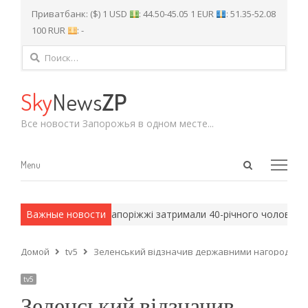
Приватбанк: ($) 1 USD
: 44.50-45.05 1 EUR
: 51.35-52.08
100 RUR
: -
Найти:
Sky
News
ZP
Все новости Запорожья в одном месте...
Open
Menu
Menu
search
panel
ские методы.
Важные новости
У Запоріжжі затримали 40-річного чоловіка: його
Домой
tv5
Зеленський відзначив державними нагородами 
tv5
Зеленський відзначив