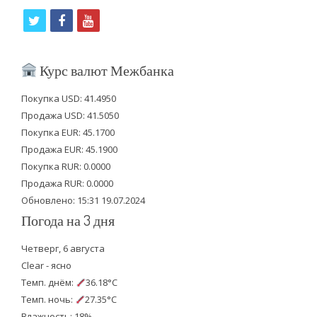
t
f
y
w
a
o
i
c
u
Курс валют Межбанка
t
e
t
Покупка USD: 41.4950
t
b
u
Продажа USD: 41.5050
e
o
b
Покупка EUR: 45.1700
Продажа EUR: 45.1900
r
o
e
Покупка RUR: 0.0000
k
Продажа RUR: 0.0000
Обновлено: 15:31 19.07.2024
Погода на 3 дня
Четверг, 6 августа
Clear - ясно
Темп. днём:
36.18°C
Темп. ночь:
27.35°C
Влажность: 18%