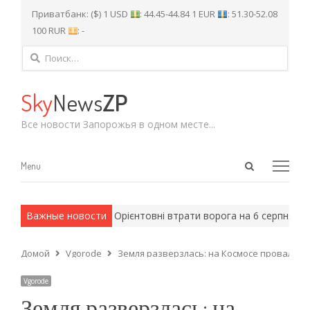
Приватбанк: ($) 1 USD
: 44.45-44.84 1 EUR
: 51.30-52.08
100 RUR
: -
Найти:
Sky
News
ZP
Все новости Запорожья в одном месте...
Open
Menu
Menu
search
panel
 армейские методы.
Важные новости
Орієнтовні втрати ворога на 6 серпня: 1 4
Домой
Vgorode
Земля разверзлась: на Космосе провалилс
Vgorode
Земля разверзлась: на