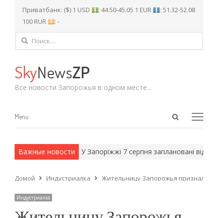
Приватбанк: ($) 1 USD
: 44.50-45.05 1 EUR
: 51.32-52.08
100 RUR
: -
Найти:
Sky
News
ZP
Все новости Запорожья в одном месте...
Open
Menu
Menu
search
panel
и армейские методы.
Важные новости
У Запоріжжі 7 серпня заплановані відключе
Домой
Индустриалка
Жительницу Запорожья признали одн
Индустриалка
Жительницу Запорожья