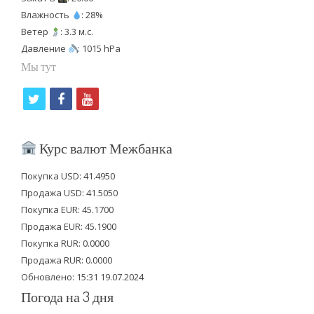
Влажность
: 28%
Ветер
: 3.3 м.с.
Давление
: 1015 hPa
Мы тут
t
f
y
w
a
o
i
c
u
Курс валют Межбанка
t
e
t
Покупка USD: 41.4950
t
b
u
Продажа USD: 41.5050
e
o
b
Покупка EUR: 45.1700
Продажа EUR: 45.1900
r
o
e
Покупка RUR: 0.0000
k
Продажа RUR: 0.0000
Обновлено: 15:31 19.07.2024
Погода на 3 дня