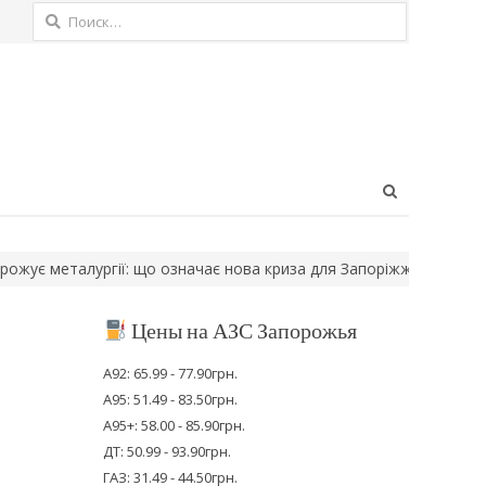
Найти:
Open
search
panel
 означає нова криза для Запоріжжя
На ТОТ Запорізької області 
Цены на АЗС Запорожья
А92: 65.99 - 77.90грн.
А95: 51.49 - 83.50грн.
А95+: 58.00 - 85.90грн.
ДТ: 50.99 - 93.90грн.
ГАЗ: 31.49 - 44.50грн.