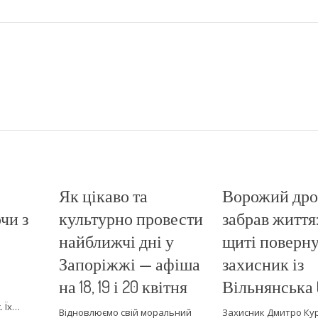
Як цікаво та
Ворожий др
чи з
культурно провести
забрав життя:
найближчі дні у
щиті поверн
Запоріжжі — афіша
захисник із
на 18, 19 і 20 квітня
Вільнянська 
. Їх…
Відновлюємо свій моральний
Захисник Дмитро Ку