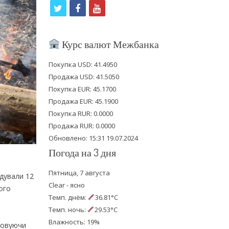
t
f
y
w
a
o
i
c
u
Курс валют Межбанка
t
e
t
Покупка USD: 41.4950
t
b
u
Продажа USD: 41.5050
e
o
b
Покупка EUR: 45.1700
Продажа EUR: 45.1900
r
o
e
Покупка RUR: 0.0000
k
Продажа RUR: 0.0000
Обновлено: 15:31 19.07.2024
Погода на 3 дня
Пятница, 7 августа
ідували 12
Clear - ясно
ого
Темп. днём:
36.81°C
Темп. ночь:
29.53°C
Влажность: 19%
стовуючи