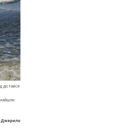
д дістався
знайшли
Джерело