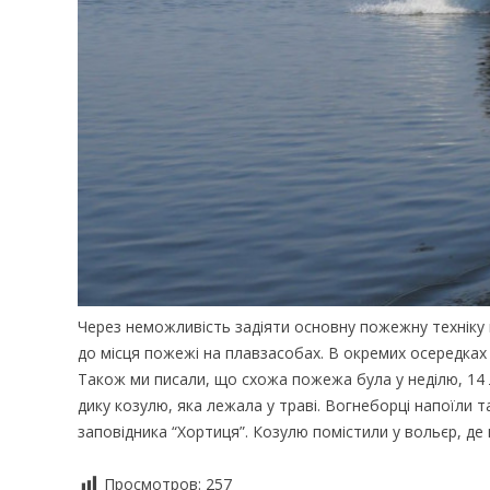
Через неможливість задіяти основну пожежну техніку н
до місця пожежі на плавзасобах. В окремих осередках 
Також ми писали, що схожа пожежа була у неділю, 14 л
дику козулю, яка лежала у траві. Вогнеборці напоїли 
заповідника “Хортиця”. Козулю помістили у вольєр, де
Просмотров:
257