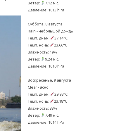
Ветер:
7.12 м.с.
Давление: 1013 hPa
Суббота, 8 августа
Rain - небольшой дождь
Темп. днём:
37.14°C
Темп. ночь:
23.66°C
Влажность: 19%
Ветер:
9.24 м.с.
Давление: 1010 hPa
Воскресенье, 9 августа
Clear - ясно
Темп. днём:
29.98°C
Темп. ночь:
23.18°C
Влажность: 33%
Ветер:
7.49 м.с.
Давление: 1014 hPa