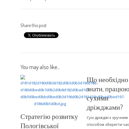
Share this post
You may also like...
Що необхідно
знати, працюю
сухими
дріжджами?
Стратегію розвитку
Сухі дріжджі є зручним
Пологівської
способом зберегти час