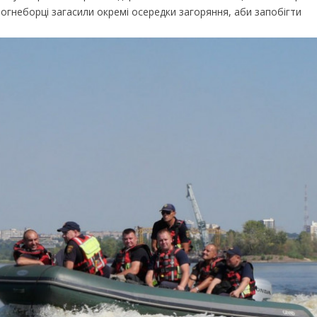
вогнеборці загасили окремі осередки загоряння, аби запобігти