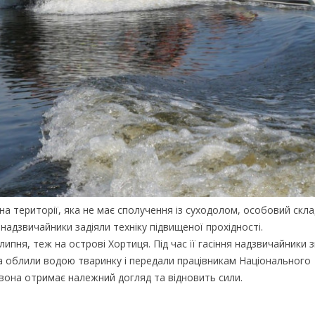
а території, яка не має сполучення із суходолом, особовий скла
надзвичайники задіяли техніку підвищеної прохідності.
ипня, теж на острові Хортиця. Під час її гасіння надзвичайники 
та облили водою тваринку і передали працівникам Національного
 вона отримає належний догляд та відновить сили.