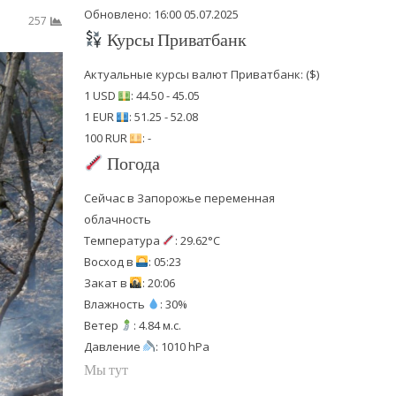
Обновлено: 16:00 05.07.2025
257
Курсы Приватбанк
Актуальные курсы валют Приватбанк: ($)
1 USD
: 44.50 - 45.05
1 EUR
: 51.25 - 52.08
100 RUR
: -
Погода
Сейчас в Запорожье переменная
облачность
Температура
: 29.62°C
Восход в
: 05:23
Закат в
: 20:06
Влажность
: 30%
Ветер
: 4.84 м.с.
Давление
: 1010 hPa
Мы тут