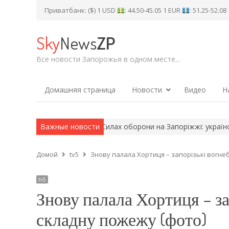
Приватбанк: ($) 1 USD
: 44.50-45.05 1 EUR
: 51.25-52.0
Sky
News
ZP
Все новости Запорожья в одном месте...
Домашняя страница
Новости
Видео
Н
или по Силах оборони на Запоріжжі: український винищувач зни
Важные новости
Домой
tv5
Знову палала Хортиця – запорізькі вогнеб
tv5
Знову палала Хортиця – за
складну пожежу (фото)