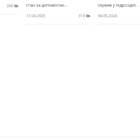
стан за допомогою…
служив у підрозділі…
386
17.04.2025
06.05.2026
319