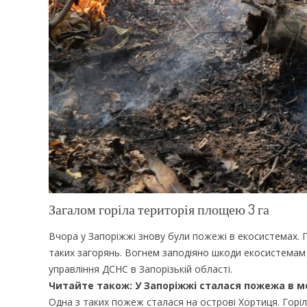
Загалом горіла територія площею 3 га
Вчора у Запоріжжі знову були пожежі в екосистемах. П
таких загорянь. Вогнем заподіяно шкоди екосистемам н
управління ДСНС в Запорізькій області.
Читайте також:
У Запоріжжі сталася пожежа в м
Одна з таких пожеж сталася на острові Хортиця. Горіл