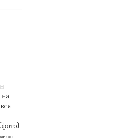
он
 на
увся
(фото)
рликов