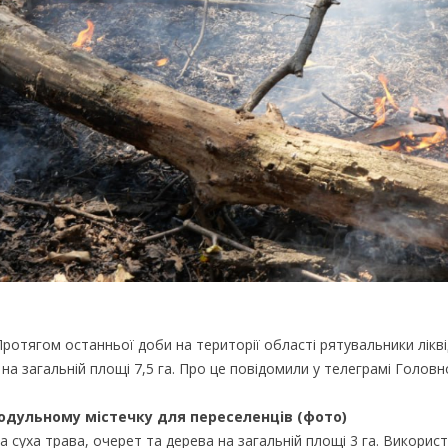
ротягом останньої доби на території області рятувальники лікв
а загальній площі 7,5 га. Про це повідомили у телеграмі Головн
одульному містечку для переселенців (фото)
а суха трава, очерет та дерева на загальній площі 3 га. Викори