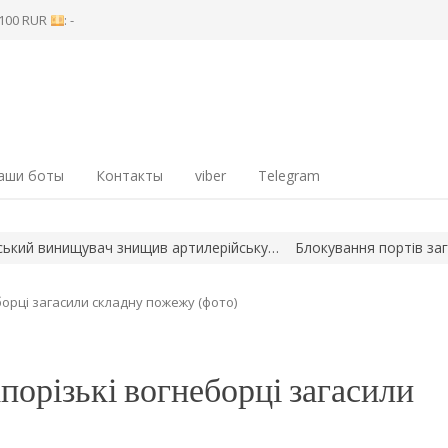
8 100 RUR
: -
аши боты
Контакты
viber
Telegram
щив артилерійську…
Блокування портів загрожує металургії: що
орці загасили складну пожежу (фото)
порізькі вогнеборці загасили