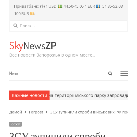
Приватбанк: ($) 1 USD
: 44.50-45.05 1 EUR
: 51.35-52.08
100 RUR
: -
Найти:
Sky
News
ZP
Все новости Запорожья в одном месте...
Open
Menu
Menu
search
panel
етоды.
Важные новости
У Запоріжжі на території міського парку запровадили ка
Домой
Forpost
ЗСУ зупинили спроби військових РФ просуну
Forpost
ЗСУ зупинили спроби