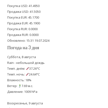
t
e
t
Покупка USD: 41.4950
t
b
u
Продажа USD: 41.5050
e
o
b
Покупка EUR: 45.1700
Продажа EUR: 45.1900
r
o
e
Покупка RUR: 0.0000
k
Продажа RUR: 0.0000
Обновлено: 15:31 19.07.2024
Погода на 3 дня
Суббота, 8 августа
Rain - небольшой дождь
Темп. днём:
37.26°C
Темп. ночь:
24.64°C
Влажность: 18%
Ветер:
7.69 м.с.
Давление: 1009 hPa
Воскресенье, 9 августа