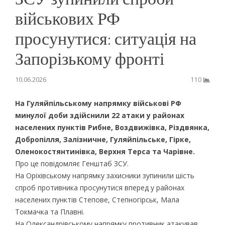
військових РФ
просунутися: ситуація на
Запорізькому фронті
10.06.2026
110
На Гуляйпільському напрямку
військові РФ
минулої доби здійснили 22 атаки у районах
населених пунктів Рибне, Воздвижівка, Різдвянка,
Добропілля, Залізничне, Гуляйпільське, Гірке,
Оленокостянтинівка, Верхня Терса та Чарівне.
Про це повідомляє Генштаб ЗСУ.
На Оріхівському напрямку захисники зупинили шість
спроб противника просунутися вперед у районах
населених пунктів Степове, Степногірськ, Мала
Токмачка та Плавні.
На Олександрівському напрямку противник атакував