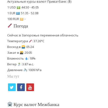
Актуальные курсы валют Приватбанк: ($)
1 USD
: 44.50 - 45.05
1 EUR
: 51.35 - 52.08
100 RUR
: -
Погода
Сейчас в Запорожье переменная облачность
Температура
: 37.26°C
Восход в
: 05:24
Закат в
: 20:05
Влажность
: 18%
Ветер
: 3.87 м.с.
Давление
: 1009 hPa
Мы тут
t
f
y
w
a
o
i
c
u
Курс валют Межбанка