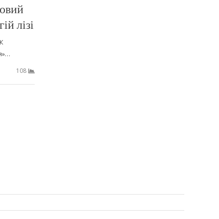
новий
гій лізі
СК
я»…
108