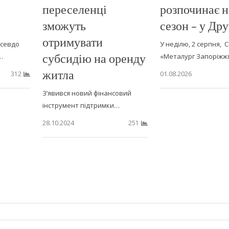
переселенці
розпочинає 
зможуть
сезон – у Дру
отримувати
псевдо
У неділю, 2 серпня, 
субсидію на оренду
…
«Металург Запоріжж
житла
01.08.2026
312
З’явився новий фінансовий
інструмент підтримки…
28.10.2024
251