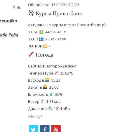
Обновлено: 16:00 05.07.2025
91
Курсы Приватбанк
енцій з
Актуальные курсы валют Приватбанк: ($)
1 USD
: 44.50 - 45.05
ужба Ради
1 EUR
: 51.32 - 52.08
100 RUR
: -
Погода
Сейчас в Запорожье ясно
Температура
: 25.83°C
Восход в
: 05:23
Закат в
: 20:06
Влажность
: 36%
Ветер
: 1.71 м.с.
Давление
: 1014 hPa
Мы тут
t
f
y