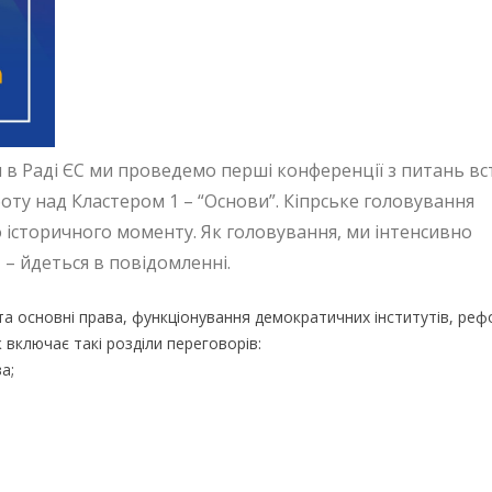
 в Раді ЄС ми проведемо перші конференції з питань вс
ту над Кластером 1 – “Основи”.
Кіпрське головування
історичного моменту. Як головування, ми інтенсивно
– йдеться в повідомленні.
та основні права, функціонування демократичних інститутів, ре
 включає такі розділи переговорів:
а;