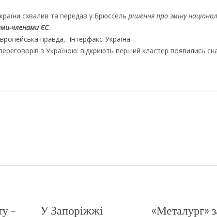
країни схвалив та передав у Брюссель
рішення про зміну націона
ами-членами ЄС
.
Європейська правда, Інтерфакс-Україна
переговорів з Україною: відкриють перший кластер появились сн
ту –
У Запоріжжі
«Металург» з