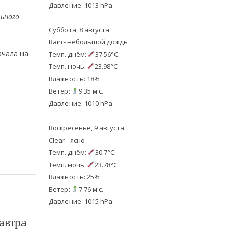
Давление: 1013 hPa
льного
Суббота, 8 августа
Rain - небольшой дождь
ачала на
Темп. днём:
37.56°C
Темп. ночь:
23.98°C
Влажность: 18%
Ветер:
9.35 м.с.
Давление: 1010 hPa
Воскресенье, 9 августа
Clear - ясно
Темп. днём:
30.7°C
Темп. ночь:
23.78°C
Влажность: 25%
Ветер:
7.76 м.с.
Давление: 1015 hPa
автра