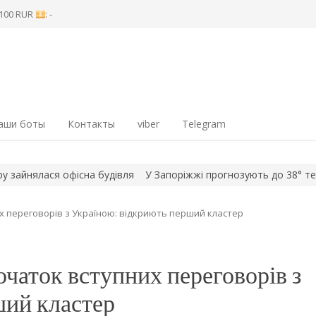
8 100 RUR
: -
аши боты
Контакты
viber
Telegram
ася офісна будівля
У Запоріжжі прогнозують до 38° тепла: як у
х переговорів з Україною: відкриють перший кластер
очаток вступних переговорів з
ший кластер