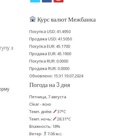
w
a
o
i
c
u
Курс валют Межбанка
t
e
t
Покупка USD: 41.4950
t
b
u
Продажа USD: 41.5050
e
o
b
Покупка EUR: 45.1700
тупу з
Продажа EUR: 45.1900
r
o
e
Покупка RUR: 0.0000
k
Продажа RUR: 0.0000
Обновлено: 15:31 19.07.2024
Погода на 3 дня
форму
Пятница, 7 августа
Clear - ясно
Темп. днём:
37°C
Темп. ночь:
28.31°C
Влажность: 18%
Ветер:
7.06 м.с.