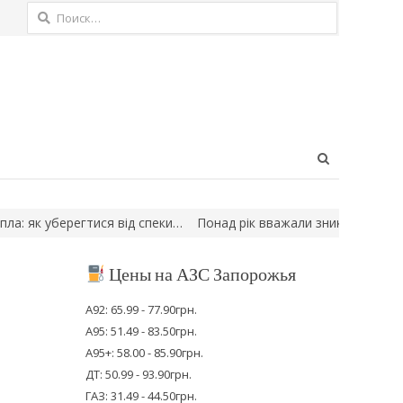
Найти:
Open
search
panel
берегтися від спеки…
Понад рік вважали зниклим безвісти: на Су
Цены на АЗС Запорожья
А92: 65.99 - 77.90грн.
А95: 51.49 - 83.50грн.
А95+: 58.00 - 85.90грн.
ДТ: 50.99 - 93.90грн.
ГАЗ: 31.49 - 44.50грн.