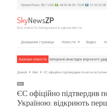
Приватбанк: ($) 1 USD
: 44.50-45.05 1 EUR
: 51.32-52.0
Sky
News
ZP
Все новости Запорожья в одном месте...
Домашняя страница
Новости
Видео
Н
і ракети для ППО
Важные новости
У Запоріжжі внаслідок ворожого удару зайнял
Домой
Миг
ЄС офіційно підтвердив початок вступни
Миг
ЄС офіційно підтвердив п
Україною: відкриють пер