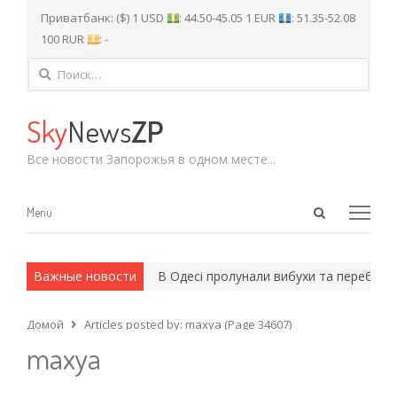
Приватбанк: ($) 1 USD
: 44.50-45.05 1 EUR
: 51.35-52.08
100 RUR
: -
Найти:
Sky
News
ZP
Все новости Запорожья в одном месте...
Open
Menu
Menu
search
panel
 и армейские методы.
Важные новости
В Одесі пролунали вибухи та перебої зі с
Домой
Articles posted by:
maxya (Page 34607)
maxya