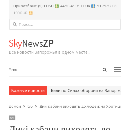
Приватбанк: ($) 1 USD
: 44.50-45.05 1 EUR
: 51.25-52.08
100 RUR
: -
Найти:
Sky
News
ZP
Все новости Запорожья в одном месте...
Open
Menu
Menu
search
panel
 и армейские методы.
Важные новости
Били по Силах оборони на Запоріжжі: ук
Домой
tv5
Дикі кабани виходять до людей: на Хортиці твар
tv5
Дикі кабани виходять до