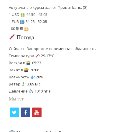
Актуальные курсы валют Приватбанк: ($)
1 USD
: 44.50 - 45.05
1 EUR
: 51.25 - 52.08
100 RUR
: -
Погода
Сейчас в Запорожье переменная облачность
Температура
: 29.17°C
Восход в
: 05:23
Закат в
: 20:06
Влажность
: 28%
Ветер
: 3.89 м.с.
Давление
: 1010 hPa
Мы тут
t
f
y
w
a
o
i
c
u