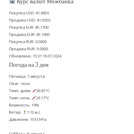
Курс валют Межбанка
t
e
t
Покупка USD: 41.4950
t
b
u
Продажа USD: 41.5050
e
o
b
Покупка EUR: 45.1700
Продажа EUR: 45.1900
r
o
e
Покупка RUR: 0.0000
k
Продажа RUR: 0.0000
Обновлено: 15:31 19.07.2024
Погода на 3 дня
Пятница, 7 августа
Clear - ясно
Темп. днём:
36.81°C
Темп. ночь:
29.17°C
Влажность: 19%
Ветер:
7.12 м.с.
Давление: 1013 hPa
Суббота, 8 августа