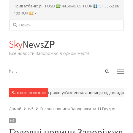
Приватбанк: ($) 1 USD
: 44.50-45.05 1 EUR
: 51.35-52.08
100 RUR
: -
Найти:
Sky
News
ZP
Все новости Запорожья в одном месте...
Open
Menu
Menu
search
panel
 армейские методы.
Важные новости
6 років ув’язнення: апеляція підтвердила 
Домой
tv5
Головні новини Запоріжжя за 11 Грудня
tv5
Головні новини Запоріжжя