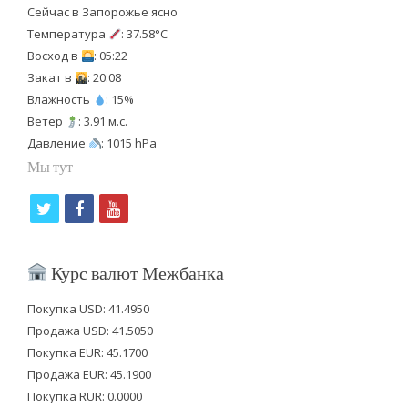
Сейчас в Запорожье ясно
Температура
: 37.58°C
Восход в
: 05:22
Закат в
: 20:08
Влажность
: 15%
Ветер
: 3.91 м.с.
Давление
: 1015 hPa
Мы тут
t
f
y
w
a
o
i
c
u
Курс валют Межбанка
t
e
t
Покупка USD: 41.4950
t
b
u
Продажа USD: 41.5050
e
o
b
Покупка EUR: 45.1700
Продажа EUR: 45.1900
r
o
e
Покупка RUR: 0.0000