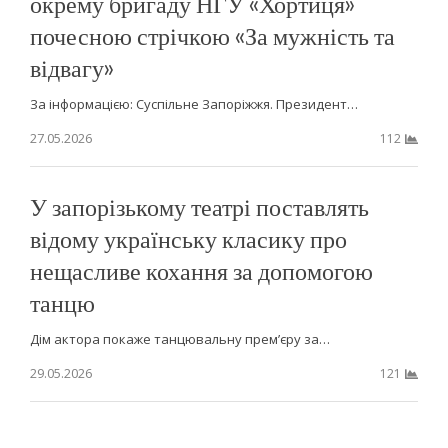
окрему бригаду НГУ «Хортиця»
почесною стрічкою «За мужність та
відвагу»
За інформацією: Суспільне Запоріжжя. Президент…
27.05.2026
112
У запорізькому театрі поставлять
відому українську класику про
нещасливе кохання за допомогою
танцю
Дім актора покаже танцювальну прем’єру за…
29.05.2026
121