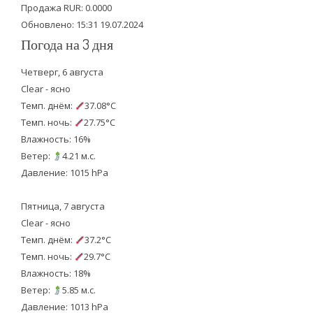
k
Продажа RUR: 0.0000
Обновлено: 15:31 19.07.2024
Погода на 3 дня
Четверг, 6 августа
Clear - ясно
Темп. днём:
37.08°C
Темп. ночь:
27.75°C
Влажность: 16%
Ветер:
4.21 м.с.
Давление: 1015 hPa
Пятница, 7 августа
Clear - ясно
Темп. днём:
37.2°C
Темп. ночь:
29.7°C
Влажность: 18%
Ветер:
5.85 м.с.
Давление: 1013 hPa