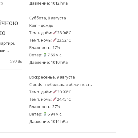
о
Давление: 1012 hPa
Суббота, 8 августа
річною
Rain - дождь
ою
Темп. днём:
38.04°C
Темп. ночь:
23.52°C
вартирі,
Влажность: 17%
сили…
Ветер:
7.66 м.с.
590
Давление: 1010 hPa
Воскресенье, 9 августа
Clouds - небольшая облачность
Темп. днём:
30.99°C
Темп. ночь:
24.45°C
Влажность: 37%
Ветер:
6.94 м.с.
Давление: 1014 hPa