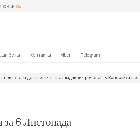
8 100 RUR
: -
аши боты
Контакты
viber
Telegram
ести до накопичення шкідливих речовин: у Запоріжжі вкотре п
 за 6 Листопада