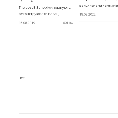
вакцинальна кампані
The post В Запоріжжі планують
реконструювати палац…
18.02.2022
15.08.2019
601
нет