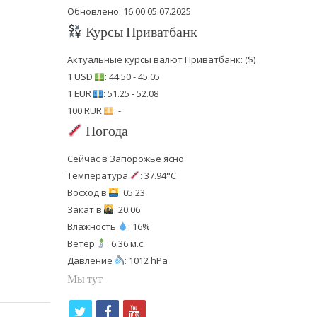
Обновлено: 16:00 05.07.2025
Курсы Приватбанк
Актуальные курсы валют Приватбанк: ($)
1 USD
: 44.50 - 45.05
1 EUR
: 51.25 - 52.08
100 RUR
: -
Погода
Сейчас в Запорожье ясно
Температура
: 37.94°C
Восход в
: 05:23
Закат в
: 20:06
Влажность
: 16%
Ветер
: 6.36 м.с.
Давление
: 1012 hPa
Мы тут
t
f
y