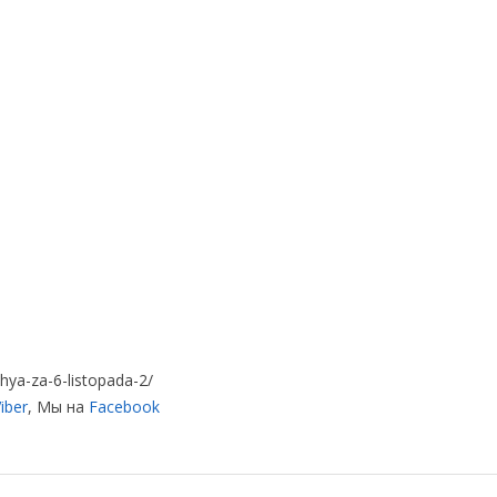
hya-za-6-listopada-2/
iber
, Мы на
Facebook