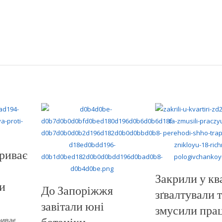
риває
Закрили у кв
и
До Запоріжжя
зґвалтували 
завітали юні
змусили пра
ботаніки-
риває