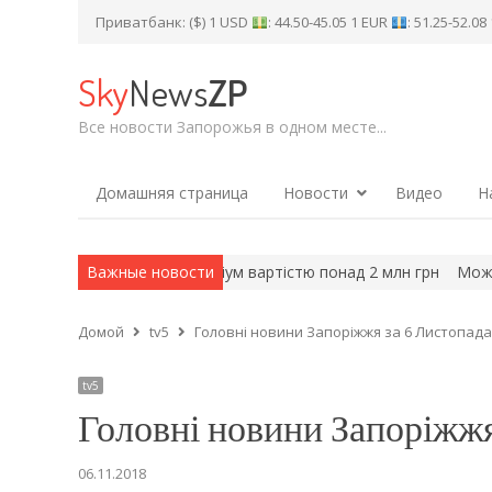
Приватбанк: ($) 1 USD
: 44.50-45.05 1 EUR
: 51.25-52.0
Sky
News
ZP
Все новости Запорожья в одном месте...
Домашняя страница
Новости
Видео
Н
роведуть етносимпозіум вартістю понад 2 млн грн
Важные новости
Може призв
Домой
tv5
Головні новини Запоріжжя за 6 Листопада
tv5
Головні новини Запоріжжя
06.11.2018