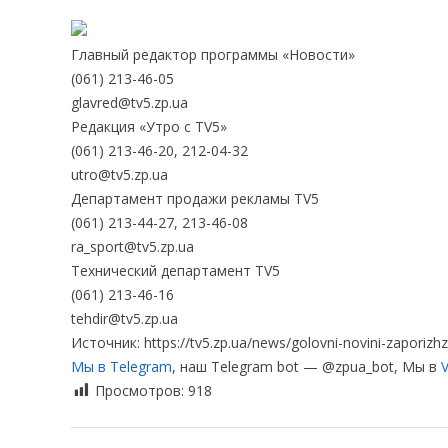
Главный редактор программы «Новости»
(061) 213-46-05
glavred@tv5.zp.ua
Редакция «Утро с TV5»
(061) 213-46-20, 212-04-32
utro@tv5.zp.ua
Департамент продажи рекламы TV5
(061) 213-44-27, 213-46-08
ra_sport@tv5.zp.ua
Технический департамент TV5
(061) 213-46-16
tehdir@tv5.zp.ua
Источник: https://tv5.zp.ua/news/golovni-novini-zaporizhz
Мы в Telegram
, наш Telegram bot — @zpua_bot, Мы в
V
Просмотров:
918