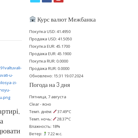
w
a
o
i
c
u
Курс валют Межбанка
t
e
t
Покупка USD: 41.4950
t
b
u
Продажа USD: 41.5050
e
o
b
Покупка EUR: 45.1700
Продажа EUR: 45.1900
r
o
e
Покупка RUR: 0.0000
k
Продажа RUR: 0.0000
Обновлено: 15:31 19.07.2024
Погода на 3 дня
Пятница, 7 августа
Clear - ясно
артирі,
Темп. днём:
37.49°C
та
Темп. ночь:
28.37°C
Влажность: 18%
цювати
Ветер:
7.22 м.с.