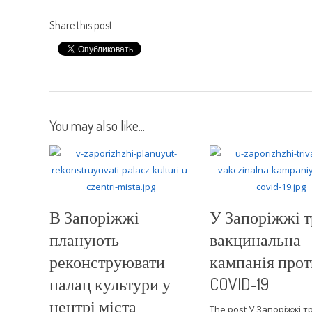
Share this post
You may also like...
В Запоріжжі
У Запоріжжі т
планують
вакцинальна
реконструювати
кампанія прот
палац культури у
COVID-19
центрі міста
The post У Запоріжжі т