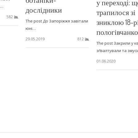
у переході: щ
я…
дослідники
трапилося зі
582
зниклою 18-
The post До Запоріжжя завітали
юні…
пологівчанк
29.05.2019
812
The post Закрили у к
зґвалтували та зму
01.06.2020