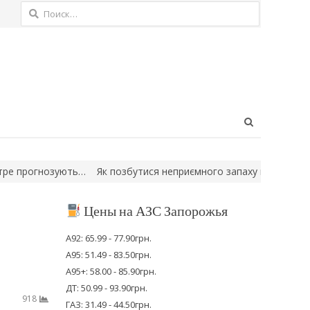
Найти:
Open
search
panel
рогнозують…
Як позбутися неприємного запаху в холодильнику: п
Цены на АЗС Запорожья
А92: 65.99 - 77.90грн.
А95: 51.49 - 83.50грн.
А95+: 58.00 - 85.90грн.
ДТ: 50.99 - 93.90грн.
918
ГАЗ: 31.49 - 44.50грн.