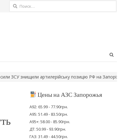
Найти:
Open
search
panel
щили артилерійську позицію РФ на Запорізькому напрямку
На Х
Цены на АЗС Запорожья
А92: 65.99 - 77.90грн.
А95: 51.49 - 83.50грн.
уть
А95+: 58.00 - 85.90грн.
ДТ: 50.99 - 93.90грн.
ГАЗ: 31.49 - 44.50грн.