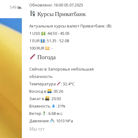
Обновлено: 16:00 05.07.2025
549
Курсы Приватбанк
Актуальные курсы валют Приватбанк: ($)
1 USD
: 44.50 - 45.05
1 EUR
: 51.35 - 52.08
100 RUR
: -
Погода
Сейчас в Запорожье небольшая
облачность
Температура
: 32.4°C
Восход в
: 05:26
Закат в
: 20:03
Влажность
: 31%
Ветер
: 6.68 м.с.
Давление
: 1013 hPa
Мы тут