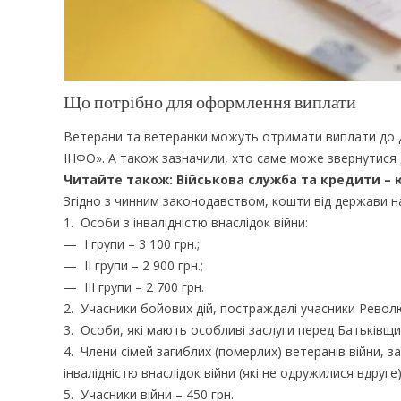
Що потрібно для оформлення виплати
Ветерани та ветеранки можуть отримати виплати до Д
ІНФО». А також зазначили, хто саме може звернутися 
Читайте також:
Військова служба та кредити – 
Згідно з чинним законодавством, кошти від держави н
1. Особи з інвалідністю внаслідок війни:
— І групи – 3 100 грн.;
— ІІ групи – 2 900 грн.;
— ІІІ групи – 2 700 грн.
2. Учасники бойових дій, постраждалі учасники Революц
3. Особи, які мають особливі заслуги перед Батьківщи
4. Члени сімей загиблих (померлих) ветеранів війни, за
інвалідністю внаслідок війни (які не одружилися вдруге)
5. Учасники війни – 450 грн.