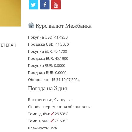
t
f
y
w
a
o
i
c
u
Курс валют Межбанка
t
e
t
Покупка USD: 41.4950
t
b
u
Продажа USD: 41.5050
«ВЕТЕРАН
e
o
b
Покупка EUR: 45.1700
Продажа EUR: 45.1900
r
o
e
Покупка RUR: 0.0000
k
Продажа RUR: 0.0000
Обновлено: 15:31 19.07.2024
Погода на 3 дня
Воскресенье, 9 августа
Clouds - переменная облачность
Темп. днём:
29.53°C
Темп. ночь:
25.69°C
Влажность: 39%