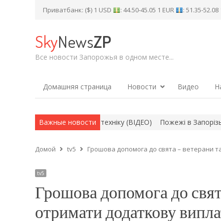
Приватбанк: ($) 1 USD
: 44.50-45.05 1 EUR
: 51.35-52.0
Sky
News
ZP
Все новости Запорожья в одном месте...
Домашняя страница
Новости
Видео
Н
и ворожу бронетехніку (ВІДЕО)
Важные новости
Пожежі в Запорізькій області 8 
Домой
tv5
Грошова допомога до свята – ветерани 
tv5
Грошова допомога до свят
отримати додаткову випла