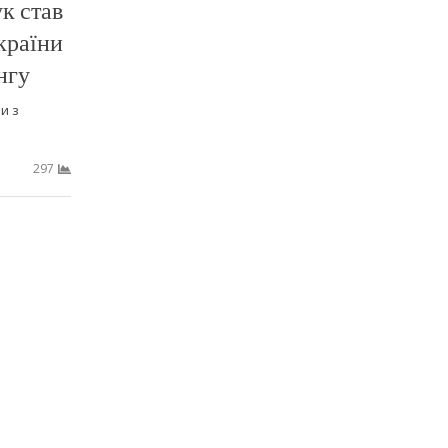
к став
країни
нгу
и з
297