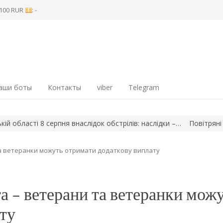
8 100 RUR
: -
аши боты
Контакты
viber
Telegram
серпня внаслідок обстрілів: наслідки –…
Повітряні сили ЗСУ зни
та ветеранки можуть отримати додаткову виплату
а – ветерани та ветеранки мож
ту