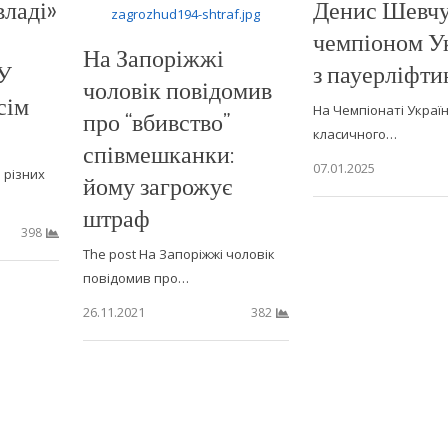
владі»
Денис Шевчу
чемпіоном У
На Запоріжжі
БУ
з пауерліфти
чоловік повідомив
сім
На Чемпіонаті Україн
про “вбивство”
класичного…
співмешканки:
07.01.2025
 різних
йому загрожує
штраф
398
The post На Запоріжжі чоловік
повідомив про…
26.11.2021
382