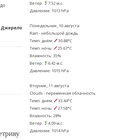
Ветер:
7.52 м.с.
 до
Давление: 1013 hPa
Понедельник, 10 августа
Джерело
Rain - небольшой дождь
Темп. днём:
30.88°C
Темп. ночь:
25.67°C
Влажность: 35%
Ветер:
6.42 м.с.
Давление: 1015 hPa
Вторник, 11 августа
Clouds - переменная облачность
Темп. днём:
33.44°C
Темп. ночь:
27.58°C
Влажность: 28%
Ветер:
4.09 м.с.
Давление: 1014 hPa
етриву