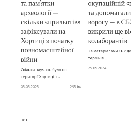
та пам’ятки
окупаційній «
археології —
та допомагали
скільки «прильотів»
ворогу — в С
зафіксували на
викрили ще ві
Хортиці з початку
колаборантів
повномасштабної
За матеріалами СБУ до
війни
термінів…
25.09.2024
Скільки влучань було по
території Хортиці з…
05.05.2025
295
нет