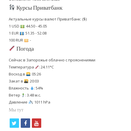
Курсы Приватбанк
Актуальные курсы валют Приватбанк: ($)
1 USD
: 44.50 - 45.05
1 EUR
: 51.35 - 52.08
100 RUR
: -
Погода
Сейчас в Запорожье облачно с прояснениями
Температура
: 24.11°C
Восход в
: 05:26
Закат в
: 20:03
Влажность
: 54%
Ветер
: 3.48 м.с.
Давление
: 1011 hPa
Мы тут
t
f
y