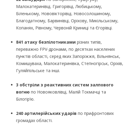
Малокатеринівці, Григорівці, Любицькому,
Біленькому, Нововікторівці, Новосолошиному,
Благодатному, Барвинівці, Оріхову, Микільському,
Копанях, Рівному, Червоній Криниці та Єгорівці.
841 атаку безпілотниками
різних типів,
переважно FPV-дронами, по десятках населених
пунктів області, серед яких Запоріжжя, Вільнянськ,
Комишуваха, Малокатеринівка, Степногірськ, Оріхів,
Гуляйпільське та інші.
3 обстріли з реактивних систем залпового
вогню
по Новояковлівці, Малій Токмачці та
Білогір’ю.
240 артилерійських ударів
по прифронтових
громадах області.