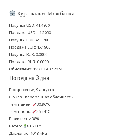
w
a
o
i
c
u
Курс валют Межбанка
t
e
t
Покупка USD: 41.4950
t
b
u
Продажа USD: 41.5050
e
o
b
Покупка EUR: 45.1700
Продажа EUR: 45.1900
r
o
e
Покупка RUR: 0.0000
k
Продажа RUR: 0.0000
Обновлено: 15:31 19.07.2024
Погода на 3 дня
Воскресенье, 9 августа
Clouds - переменная облачность
Темп. днём:
30.96°C
Темп. ночь:
26.54°C
Влажность: 38%
Ветер:
8.07 м.с.
Давление: 1013 hPa