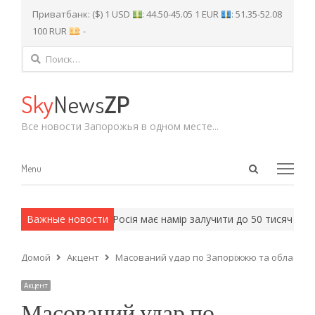
Приватбанк: ($) 1 USD
: 44.50-45.05 1 EUR
: 51.35-52.08
100 RUR
: -
Найти:
Sky
News
ZP
Все новости Запорожья в одном месте...
Open
Menu
Menu
search
panel
 армейские методы.
Важные новости
Росія має намір залучити до 50 тисяч солд
Домой
Акцент
Масований удар по Запоріжжю та області за
Акцент
Масований удар по