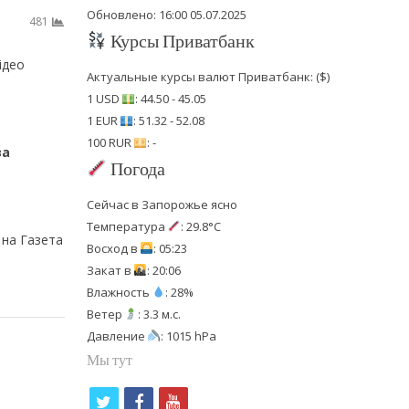
Обновлено: 16:00 05.07.2025
481
Курсы Приватбанк
ідео
Актуальные курсы валют Приватбанк: ($)
1 USD
: 44.50 - 45.05
1 EUR
: 51.32 - 52.08
100 RUR
: -
за
Погода
Сейчас в Запорожье ясно
Температура
: 29.8°C
 на Газета
Восход в
: 05:23
Закат в
: 20:06
Влажность
: 28%
Ветер
: 3.3 м.с.
Давление
: 1015 hPa
Мы тут
t
f
y