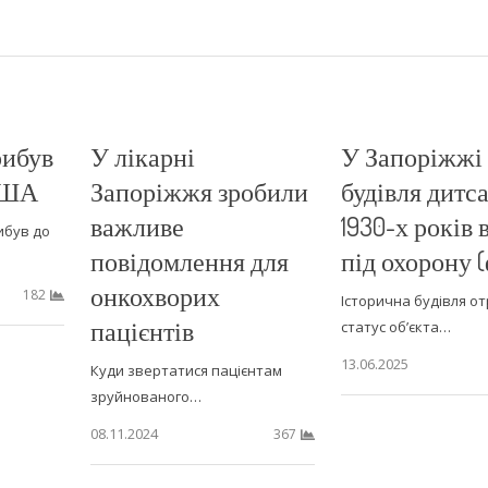
рибув
У лікарні
У Запоріжжі
 США
Запоріжжя зробили
будівля дитс
важливе
1930-х років 
ибув до
повідомлення для
під охорону 
онкохворих
182
Історична будівля о
пацієнтів
статус об’єкта…
13.06.2025
Куди звертатися пацієнтам
зруйнованого…
08.11.2024
367