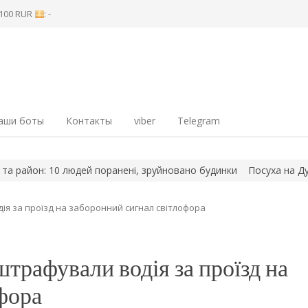
8 100 RUR
: -
аши боты
Контакты
viber
Telegram
он: 10 людей поранені, зруйновано будинки
Посуха на Дунаї ог
ія за проїзд на заборонний сигнал світлофора
трафували водія за проїзд на
фора