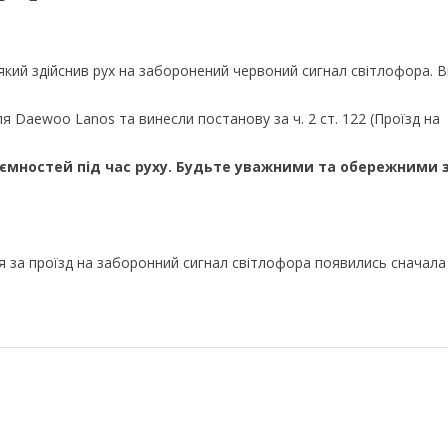
 який здійснив рух на заборонений червоний сигнал світлофора. В
 Daewoo Lanos та винесли постанову за ч. 2 ст. 122 (Проїзд на
мностей під час руху. Будьте уважними та обережними 
 за проїзд на заборонний сигнал світлофора появились сначала