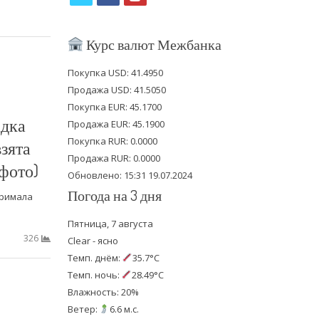
w
a
o
i
c
u
Курс валют Межбанка
t
e
t
Покупка USD: 41.4950
t
b
u
Продажа USD: 41.5050
e
o
b
Покупка EUR: 45.1700
адка
Продажа EUR: 45.1900
r
o
e
Покупка RUR: 0.0000
взята
k
Продажа RUR: 0.0000
(фото)
Обновлено: 15:31 19.07.2024
Погода на 3 дня
тримала
Пятница, 7 августа
326
Clear - ясно
Темп. днём:
35.7°C
Темп. ночь:
28.49°C
Влажность: 20%
Ветер:
6.6 м.с.