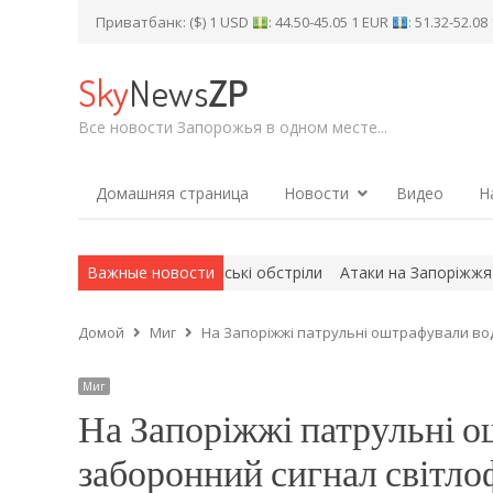
Приватбанк: ($) 1 USD
: 44.50-45.05 1 EUR
: 51.32-52.0
Sky
News
ZP
Все новости Запорожья в одном месте...
Домашняя страница
Новости
Видео
Н
івних втрат чеpeз pocійські обстріли
Важные новости
Атаки на Запоріжжя та рай
Домой
Миг
На Запоріжжі патрульні оштрафували вод
Миг
На Запоріжжі патрульні ош
заборонний сигнал світло