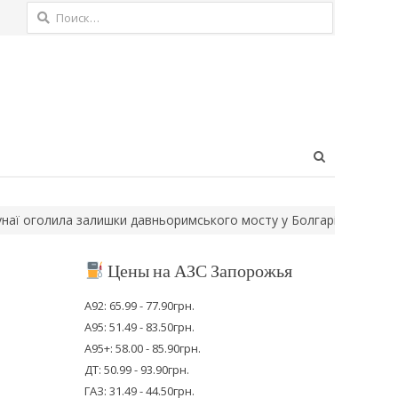
Найти:
Open
search
panel
олила залишки давньоримського мосту у Болгарії
Нові дорожні 
Цены на АЗС Запорожья
А92: 65.99 - 77.90грн.
А95: 51.49 - 83.50грн.
А95+: 58.00 - 85.90грн.
ДТ: 50.99 - 93.90грн.
ГАЗ: 31.49 - 44.50грн.