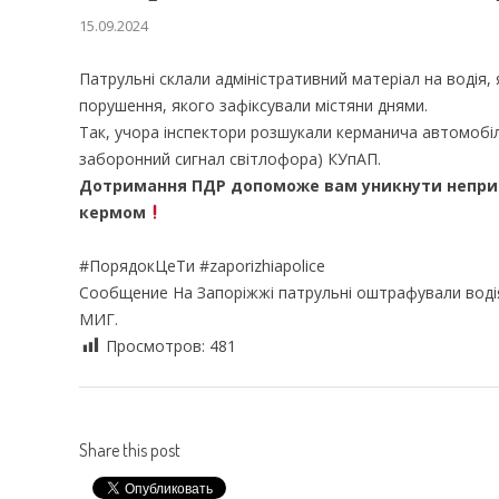
15.09.2024
Патрульні склали адміністративний матеріал на водія,
порушення, якого зафіксували містяни днями.
Так, учора інспектори розшукали керманича автомобіля
заборонний сигнал світлофора) КУпАП.
Дотримання ПДР допоможе вам уникнути неприє
кермом
#ПорядокЦеТи #zaporizhiapolice
Сообщение На Запоріжжі патрульні оштрафували водія
МИГ.
Просмотров:
481
Share this post