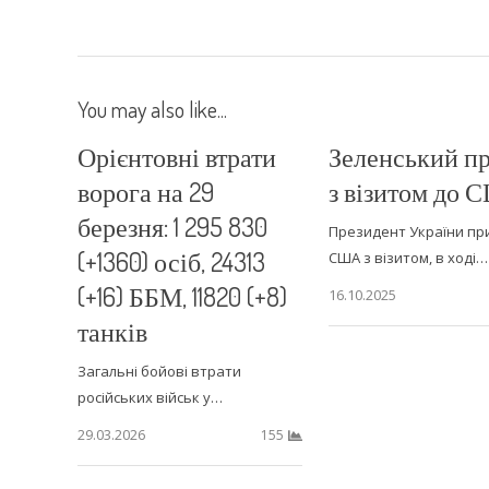
You may also like...
Орієнтовні втрати
Зеленський п
ворога на 29
з візитом до
березня: 1 295 830
Президент України пр
(+1360) осіб, 24313
США з візитом, в ході…
(+16) ББМ, 11820 (+8)
16.10.2025
танків
Загальні бойові втрати
російських військ у…
29.03.2026
155