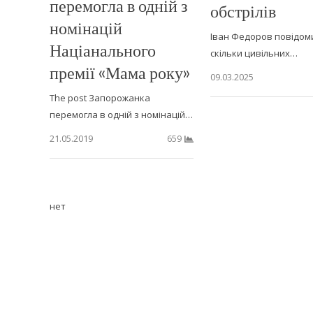
перемогла в одній з
обстрілів
номінацій
Іван Федоров повідом
Націанального
скільки цивільних…
премії «Мама року»
09.03.2025
The post Запорожанка
перемогла в одній з номінацій…
21.05.2019
659
нет