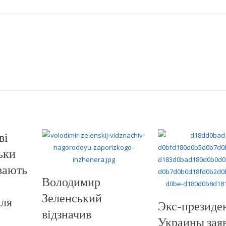
ві
ьки
вають
Володимир
Зеленський
сля
Экс-президе
відзначив
Украины зая