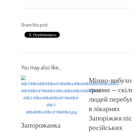
Share this post
You may also like...
Мінно-вибухо
травми — скіл
людей перебу
в лікарнях
Запоріжжя пі
Запорожанка
російських