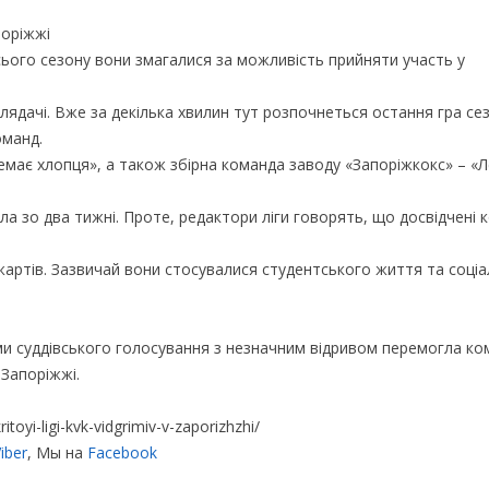
ього сезону вони змагалися за можливість прийняти участь у
глядачі. Вже за декілька хвилин тут розпочнеться остання гра се
оманд.
емає хлопця», а також збірна команда заводу «Запоріжкокс» – «
а зо два тижні. Проте, редактори ліги говорять, що досвідчені к
артів. Зазвичай вони стосувалися студентського життя та соці
ми суддівського голосування з незначним відривом перемогла к
 Запоріжжі.
oyi-ligi-kvk-vidgrimiv-v-zaporizhzhi/
iber
, Мы на
Facebook