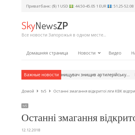
Приватбанк: ($) 1 USD
: 44.50-45.05 1 EUR
: 51.25-52.0
Sky
News
ZP
Все новости Запорожья в одном месте...
Домашняя страница
Новости
Видео
Н
поріжжі: український винищувач знищив артилерійську…
Важные новости
Блокув
Домой
tv5
Останні змагання відкритої ліги КВК відгр
tv5
Останні змагання відкрит
12.12.2018