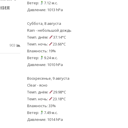
Ветер:
7.12 м.с.
ния
Давление: 1013 hPa
Суббота, 8 августа
Rain - небольшой дождь
Темп. днём:
37.14°C
Темп. ночь:
23.66°C
903
Влажность: 19%
Ветер:
9.24 м.с.
Давление: 1010 hPa
Воскресенье, 9 августа
Clear - ясно
Темп. днём:
29.98°C
Темп. ночь:
23.18°C
Влажность: 33%
Ветер:
7.49 м.с.
Давление: 1014 hPa