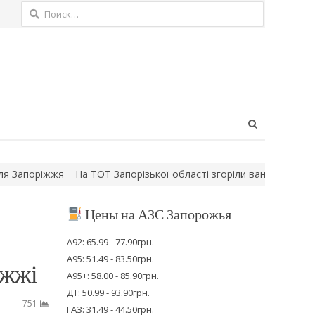
Найти:
Open
search
panel
оріжжя
На ТОТ Запорізької області згоріли вантажівки російськи
Цены на АЗС Запорожья
А92: 65.99 - 77.90грн.
А95: 51.49 - 83.50грн.
іжжі
А95+: 58.00 - 85.90грн.
ДТ: 50.99 - 93.90грн.
751
ГАЗ: 31.49 - 44.50грн.