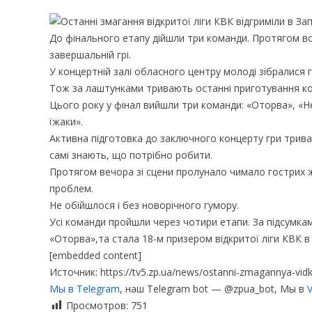
До фінального етапу дійшли три команди. Протягом вс
завершальній грі.
У концертній залі обласного центру молоді зібралися 
Тож за лаштунками тривають останні приготування к
Цього року у фінал вийшли три команди: «Оторва», «Н
їжаки».
Активна підготовка до заключного концерту гри тривал
самі знають, що потрібно робити.
Протягом вечора зі сцени пролунало чимало гострих ж
проблем.
Не обійшлося і без новорічного гумору.
Усі команди пройшли через чотири етапи. За підсумка
«Оторва»,та стала 18-м призером відкритої ліги КВК в
[embedded content]
Источник: https://tv5.zp.ua/news/ostanni-zmagannya-vidkrit
Мы в Telegram
, наш Telegram bot — @zpua_bot, Мы в
V
Просмотров:
751