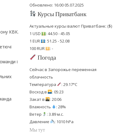
Обновлено: 16:00 05.07.2025
Курсы Приватбанк
Актуальные курсы валют Приватбанк: ($)
зону КВК.
1 USD
: 44.50 - 45.05
1 EUR
: 51.25 - 52.08
Летючі
100 RUR
: -
Погода
оманди і
Сейчас в Запорожье переменная
альних
облачность
Температура
: 29.17°C
Восход в
: 05:23
оманда
Закат в
: 20:06
Влажность
: 28%
Ветер
: 3.89 м.с.
Давление
: 1010 hPa
Мы тут