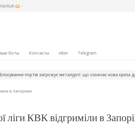
8 100 RUR
: -
аши боты
Контакты
viber
Telegram
ання портів загрожує металургії: що означає нова криза для Зап
иміли в Запоріжжі
ої ліги КВК відгриміли в Запор