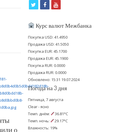
t
f
y
w
a
o
i
c
u
Курс валют Межбанка
t
e
t
Покупка USD: 41.4950
t
b
u
Продажа USD: 41.5050
e
o
b
Покупка EUR: 45.1700
Продажа EUR: 45.1900
r
o
e
Покупка RUR: 0.0000
k
Продажа RUR: 0.0000
Обновлено: 15:31 19.07.2024
Погода на 3 дня
Пятница, 7 августа
Clear - ясно
Темп. днём:
36.81°C
нты
Темп. ночь:
29.17°C
вили о
Влажность: 19%