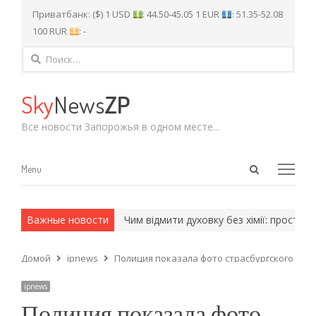
Приватбанк: ($) 1 USD
: 44.50-45.05 1 EUR
: 51.35-52.08
100 RUR
: -
Найти:
Sky
News
ZP
Все новости Запорожья в одном месте...
Open
Menu
Menu
search
panel
 и армейские методы.
Важные новости
Чим відмити духовку без хімії: прості дом
Домой
ipnews
Полиция показала фото страсбургского тер
ipnews
Полиция показала фото