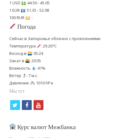
1 USD
: 44.50 - 45.05
1 EUR
: 51.35 - 52.08
100 RUR
: -
Погода
Сейчас в Запорожье облачно с прояснениями
Температура
: 29.26°C
Восход в
: 05:24
Закат в
: 20:05
Влажность
: 41%
Ветер
: 7 м.с.
Давление
: 1010 hPa
Мы тут
t
f
y
w
a
o
i
c
u
Курс валют Межбанка
t
e
t