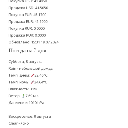
Покупка USD: 41.4950
t
b
u
Продажа USD: 41.5050
e
o
b
Покупка EUR: 45.1700
Продажа EUR: 45.1900
r
o
e
Покупка RUR: 0.0000
k
Продажа RUR: 0.0000
Обновлено: 15:31 19.07.2024
Погода на 3 дня
Суббота, 8 августа
Rain - небольшой дождь
Темп. днём:
32.46°C
Темп. ночь:
24.64°C
Влажность: 31%
Ветер:
7.69 м.с.
Давление: 1010 hPa
Воскресенье, 9 августа
Clear - ясно