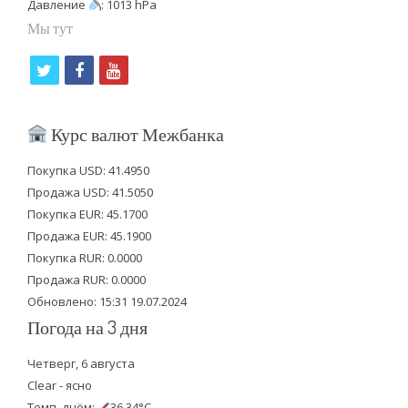
Давление
: 1013 hPa
Мы тут
t
f
y
w
a
o
i
c
u
Курс валют Межбанка
t
e
t
Покупка USD: 41.4950
t
b
u
Продажа USD: 41.5050
e
o
b
Покупка EUR: 45.1700
Продажа EUR: 45.1900
r
o
e
Покупка RUR: 0.0000
k
Продажа RUR: 0.0000
Обновлено: 15:31 19.07.2024
Погода на 3 дня
Четверг, 6 августа
Clear - ясно
Темп. днём:
36.34°C