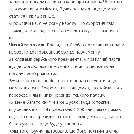
залишити посаду глави держави протягом найближчих
трьох-чотирьох місяців, Вучич зазначив, що це може
статися навіть раніше.
«І роблячи це, я не скажу народу, що скоротив свій
термін, а скоріше, що пішов у відставку», — зазначив
він.
Читайте також:
Президент Сербії оголосив про плани
провести дострокові вибори до парламенту
За словами сербського президента, у правлячій партії
щодня обговорюють можливість його переходу на
посаду прем’єр-міністра.
Вучич також розповів, що вже почав готуватися до
можливих змін. Зокрема, він повідомив, що займається
перевезенням книг із Президентського палацу.
«У мене багато книг. Я вже шукаю, куди їх подіти, —
підкреслив він. — Я пожертвую 1 200 книг, які отримав
під час свого президентського терміну, якійсь установі.
Я ще думаю, яка це буде установа.»
Крім того, Вучич підтвердив, що його політична сила