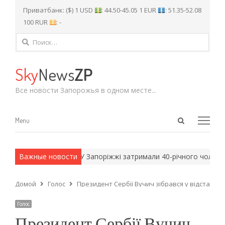
Приватбанк: ($) 1 USD
: 44.50-45.05 1 EUR
: 51.35-52.08
100 RUR
: -
Найти:
Sky
News
ZP
Все новости Запорожья в одном месте...
Open
Menu
Menu
search
panel
армейские методы.
Важные новости
У Запоріжжі затримали 40-річного чоловіка:
Домой
Голос
Президент Сербії Вучич зібрався у відставку 
Голос
Президент Сербії Вучич