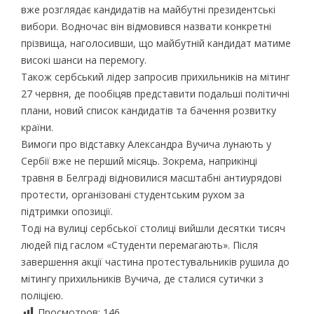
вже розглядає кандидатів на майбутні президентські
вибори. Водночас він відмовився назвати конкретні
прізвища, наголосивши, що майбутній кандидат матиме
високі шанси на перемогу.
Також сербський лідер запросив прихильників на мітинг
27 червня, де пообіцяв представити подальші політичні
плани, новий список кандидатів та бачення розвитку
країни.
Вимоги про відставку Александра Вучича лунають у
Сербії вже не перший місяць. Зокрема, наприкінці
травня в Белграді відновилися масштабні антиурядові
протести, організовані студентським рухом за
підтримки опозиції.
Тоді на вулиці сербської столиці вийшли десятки тисяч
людей під гаслом «Студенти перемагають». Після
завершення акції частина протестувальників рушила до
мітингу прихильників Вучича, де сталися сутички з
поліцією.
Просмотров:
146