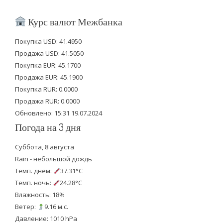
w
a
o
i
c
u
Курс валют Межбанка
t
e
t
Покупка USD: 41.4950
t
b
u
Продажа USD: 41.5050
e
o
b
Покупка EUR: 45.1700
Продажа EUR: 45.1900
r
o
e
Покупка RUR: 0.0000
k
Продажа RUR: 0.0000
Обновлено: 15:31 19.07.2024
Погода на 3 дня
Суббота, 8 августа
Rain - небольшой дождь
Темп. днём:
37.31°C
Темп. ночь:
24.28°C
Влажность: 18%
Ветер:
9.16 м.с.
Давление: 1010 hPa