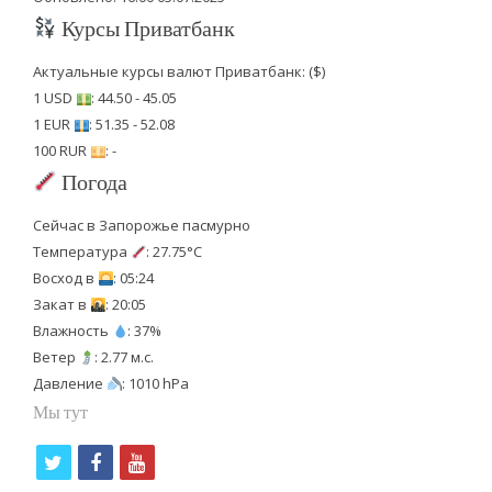
Курсы Приватбанк
Актуальные курсы валют Приватбанк: ($)
1 USD
: 44.50 - 45.05
1 EUR
: 51.35 - 52.08
100 RUR
: -
Погода
Сейчас в Запорожье пасмурно
Температура
: 27.75°C
Восход в
: 05:24
Закат в
: 20:05
Влажность
: 37%
Ветер
: 2.77 м.с.
Давление
: 1010 hPa
Мы тут
t
f
y