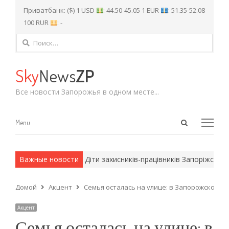
Приватбанк: ($) 1 USD
: 44.50-45.05 1 EUR
: 51.35-52.08
100 RUR
: -
Найти:
Sky
News
ZP
Все новости Запорожья в одном месте...
Open
Menu
Menu
search
panel
и армейские методы.
Важные новости
Діти захисників-працівників Запоріжсталі
Домой
Акцент
Семья осталась на улице: в Запорожской о
Акцент
Семья осталась на улице: в