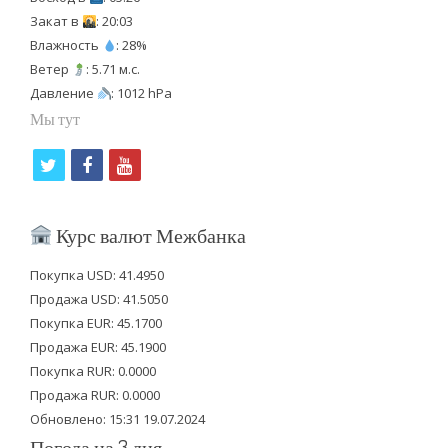
Закат в
: 20:03
Влажность
: 28%
Ветер
: 5.71 м.с.
Давление
: 1012 hPa
Мы тут
t
f
y
w
a
o
i
c
u
Курс валют Межбанка
t
e
t
Покупка USD: 41.4950
t
b
u
Продажа USD: 41.5050
e
o
b
Покупка EUR: 45.1700
Продажа EUR: 45.1900
r
o
e
Покупка RUR: 0.0000
k
Продажа RUR: 0.0000
Обновлено: 15:31 19.07.2024
Погода на 3 дня