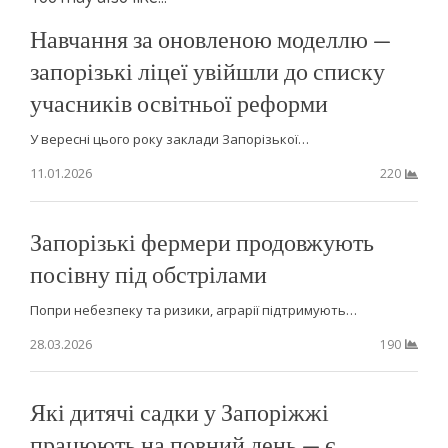
Навчання за оновленою моделлю —
запорізькі ліцеї увійшли до списку
учасників освітньої реформи
У вересні цього року заклади Запорізької…
11.01.2026
220
Запорізькі фермери продовжують
посівну під обстрілами
Попри небезпеку та ризики, аграрії підтримують…
28.03.2026
190
Які дитячі садки у Запоріжжі
працюють на повний день — є