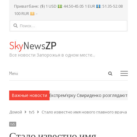
Приватбанк: ($) 1 USD
: 44.50-45.05 1 EUR
: 51.35-52.08
100 RUR
: -
Найти:
Sky
News
ZP
Все новости Запорожья в одном месте...
Open
Menu
Menu
search
panel
 армейские методы.
Важные новости
Експрем’єрку Свириденко розглядають на н
Домой
tv5
Стало известно имя нового главного врача 5-й
tv5
Стало известно имя