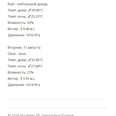
Rain - небольшой дождь
Темп. днём:
30.96°C
Темп. ночь:
25.23°C
Влажность: 33%
Ветер:
6.46 м.с.
Давление: 1016 hPa
Вторник, 11 августа
Clear - ясно
Темп. днём:
33.85°C
Темп. ночь:
27.68°C
Влажность: 27%
Ветер:
3.55 м.с.
Давление: 1014 hPa
© 2018 Sky News ZP.
Запорожье IT-шное