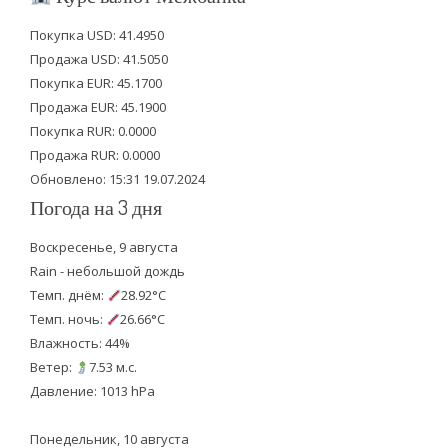
t
e
t
Покупка USD: 41.4950
t
b
u
Продажа USD: 41.5050
e
o
b
Покупка EUR: 45.1700
Продажа EUR: 45.1900
r
o
e
Покупка RUR: 0.0000
k
Продажа RUR: 0.0000
Обновлено: 15:31 19.07.2024
Погода на 3 дня
Воскресенье, 9 августа
Rain - небольшой дождь
Темп. днём:
28.92°C
Темп. ночь:
26.66°C
Влажность: 44%
Ветер:
7.53 м.с.
Давление: 1013 hPa
Понедельник, 10 августа