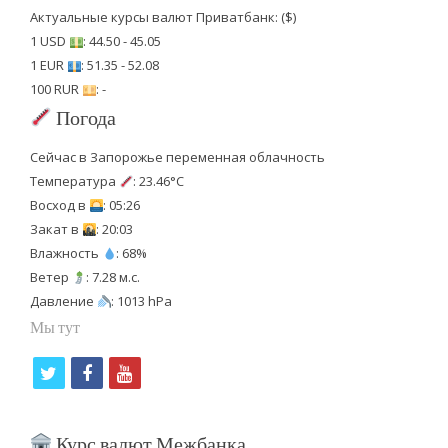
Актуальные курсы валют Приватбанк: ($)
1 USD
: 44.50 - 45.05
1 EUR
: 51.35 - 52.08
100 RUR
: -
Погода
Сейчас в Запорожье переменная облачность
Температура
: 23.46°C
Восход в
: 05:26
Закат в
: 20:03
Влажность
: 68%
Ветер
: 7.28 м.с.
Давление
: 1013 hPa
Мы тут
t
f
y
w
a
o
i
c
u
Курс валют Межбанка