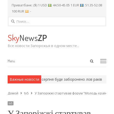
Приватбанк: ($) 1 USD
: 44.50-45.05 1 EUR
: 51.35-52.08
100 RUR
: -
Найти:
Sky
News
ZP
Все новости Запорожья в одном месте...
Open
Menu
Menu
search
panel
ейские методы.
Важные новости
З 15 серпня буде заборонено лов раків
Енерг
Домой
tv5
У Запоріжжі стартував форум ”Молодь країни”
tv5
У Запоріжжі стартував