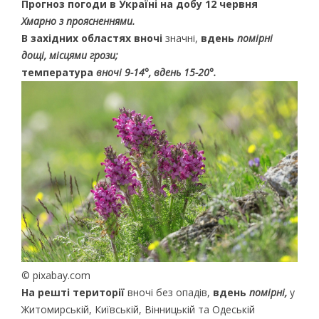
Прогноз погоди в Україні на добу 12 червня
Хмарно з проясненнями.
В західних областях
вночі
значні,
вдень
помірні
дощі, місцями грози;
температура
вночі 9-14°, вдень 15-20°.
© pixabay.com
На решті території
вночі без опадів,
вдень
помірні,
у
Житомирській, Київській, Вінницькій та Одеській