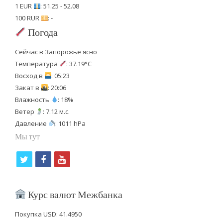
1 EUR
: 51.25 - 52.08
100 RUR
: -
Погода
Сейчас в Запорожье ясно
Температура
: 37.19°C
Восход в
: 05:23
Закат в
: 20:06
Влажность
: 18%
Ветер
: 7.12 м.с.
Давление
: 1011 hPa
Мы тут
t
f
y
w
a
o
i
c
u
Курс валют Межбанка
t
e
t
Покупка USD: 41.4950
t
b
u