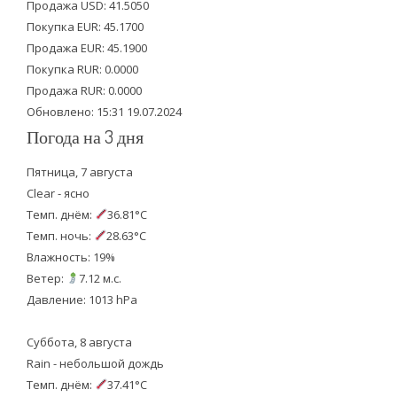
Продажа USD: 41.5050
e
o
b
Покупка EUR: 45.1700
Продажа EUR: 45.1900
r
o
e
Покупка RUR: 0.0000
k
Продажа RUR: 0.0000
Обновлено: 15:31 19.07.2024
Погода на 3 дня
Пятница, 7 августа
Clear - ясно
Темп. днём:
36.81°C
Темп. ночь:
28.63°C
Влажность: 19%
Ветер:
7.12 м.с.
Давление: 1013 hPa
Суббота, 8 августа
Rain - небольшой дождь
Темп. днём:
37.41°C