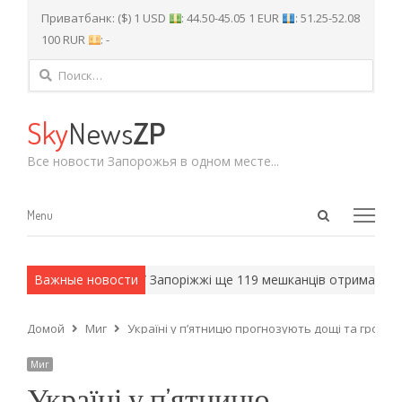
Приватбанк: ($) 1 USD
: 44.50-45.05 1 EUR
: 51.25-52.08
100 RUR
: -
Найти:
Sky
News
ZP
Все новости Запорожья в одном месте...
Open
Menu
Menu
search
panel
рмейские методы.
Важные новости
У Запоріжжі ще 119 мешканців отримають к
Домой
Миг
Україні у п’ятницю прогнозують дощі та грози, 
Миг
Україні у п’ятницю