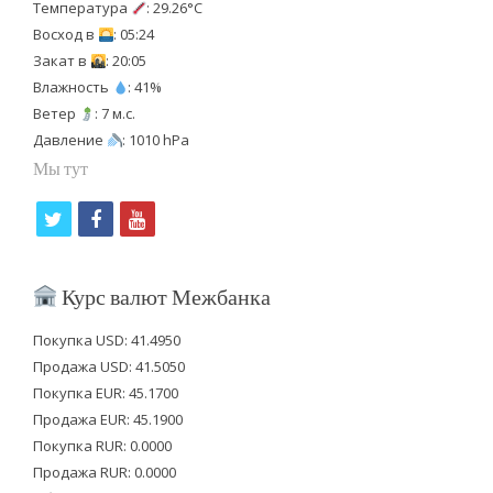
Температура
: 29.26°C
Восход в
: 05:24
Закат в
: 20:05
Влажность
: 41%
Ветер
: 7 м.с.
Давление
: 1010 hPa
Мы тут
t
f
y
w
a
o
i
c
u
Курс валют Межбанка
t
e
t
Покупка USD: 41.4950
t
b
u
Продажа USD: 41.5050
e
o
b
Покупка EUR: 45.1700
Продажа EUR: 45.1900
r
o
e
Покупка RUR: 0.0000
k
Продажа RUR: 0.0000