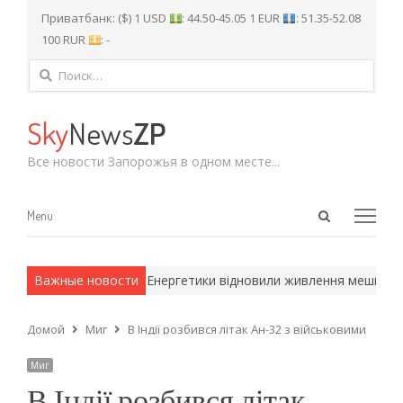
Приватбанк: ($) 1 USD
: 44.50-45.05 1 EUR
: 51.35-52.08
100 RUR
: -
Найти:
Sky
News
ZP
Все новости Запорожья в одном месте...
Open
Menu
Menu
search
panel
 армейские методы.
Важные новости
Енергетики відновили живлення мешканців
Домой
Миг
В Індії розбився літак Ан-32 з військовими
Миг
В Індії розбився літак