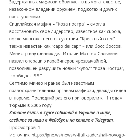
Задержанных мафиози обвиняют в вымогательстве,
незаконном владении оружием, поджогах и других
преступлениях.
Сицилийская мафия – “Коза ностра” – смогла
восстановить свое лидерство, известное как cupola,
после многолетнего отсутствия. “Крестный отец”
также известен как “capo dei capi” – или босс боссов.
Министр внутренних дел Италии Маттео Сальвини
назвал операцию карабинеров чрезвычайной,
позволившей разрушить новый “купол” “Коза Ностра”, –
сообщает BBC.
Сеттимо Минео и ранее был известным
правоохранительным органам мафиози, дважды сидел
в тюрьме. Последний раз его приговорили к 11 годам
тюрьмы в 2006 году.
Хотите быть в курсе событий в Украине и мире,
следите за нами в Фейсбук и на канале в Telegram.
Просмотров: 1
Источник: https://ipne.ws/news/v-italii-zaderzhali-novogo-