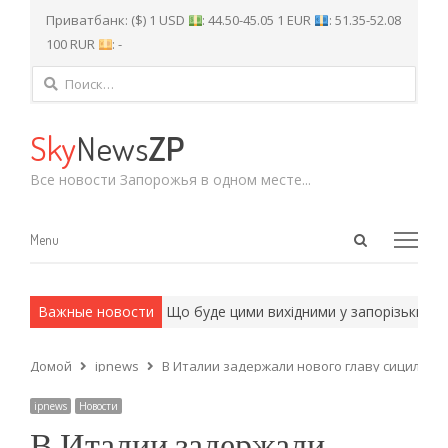
Приватбанк: ($) 1 USD
: 44.50-45.05 1 EUR
: 51.35-52.08
100 RUR
: -
Найти:
Sky
News
ZP
Все новости Запорожья в одном месте...
Open
Menu
Menu
search
panel
и армейские методы.
Важные новости
Що буде цими вихідними у запорізьких бібл
Домой
ipnews
В Италии задержали нового главу сицилийс
ipnews
Новости
В Италии задержали