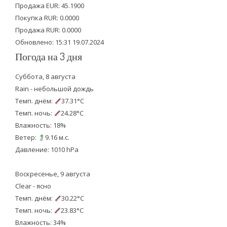
Продажа EUR: 45.1900
r
o
e
Покупка RUR: 0.0000
k
Продажа RUR: 0.0000
Обновлено: 15:31 19.07.2024
Погода на 3 дня
Суббота, 8 августа
Rain - небольшой дождь
Темп. днём:
37.31°C
Темп. ночь:
24.28°C
Влажность: 18%
Ветер:
9.16 м.с.
Давление: 1010 hPa
Воскресенье, 9 августа
Clear - ясно
Темп. днём:
30.22°C
Темп. ночь:
23.83°C
Влажность: 34%