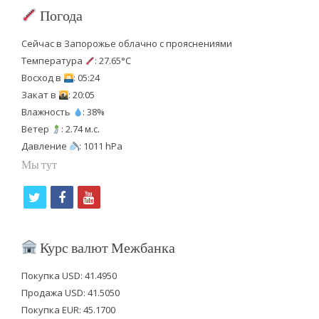
Погода
Сейчас в Запорожье облачно с прояснениями
Температура
: 27.65°C
Восход в
: 05:24
Закат в
: 20:05
Влажность
: 38%
Ветер
: 2.74 м.с.
Давление
: 1011 hPa
Мы тут
t
f
y
w
a
o
i
c
u
Курс валют Межбанка
t
e
t
Покупка USD: 41.4950
t
b
u
Продажа USD: 41.5050
e
o
b
Покупка EUR: 45.1700