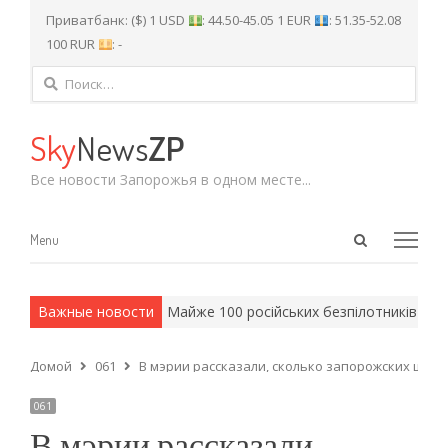
Приватбанк: ($) 1 USD
: 44.50-45.05 1 EUR
: 51.35-52.08
100 RUR
: -
Найти:
Sky
News
ZP
Все новости Запорожья в одном месте...
Open
Menu
Menu
search
panel
 армейские методы.
Важные новости
Майже 100 російських безпілотників над
Домой
061
В мэрии рассказали, сколько запорожских шко
061
В мэрии рассказали,