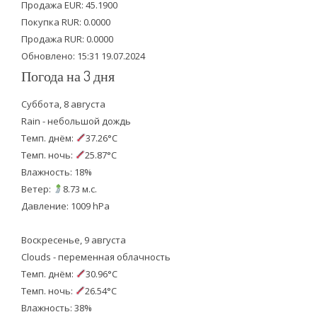
Продажа EUR: 45.1900
r
o
e
Покупка RUR: 0.0000
k
Продажа RUR: 0.0000
Обновлено: 15:31 19.07.2024
Погода на 3 дня
Суббота, 8 августа
Rain - небольшой дождь
Темп. днём:
37.26°C
Темп. ночь:
25.87°C
Влажность: 18%
Ветер:
8.73 м.с.
Давление: 1009 hPa
Воскресенье, 9 августа
Clouds - переменная облачность
Темп. днём:
30.96°C
Темп. ночь:
26.54°C
Влажность: 38%