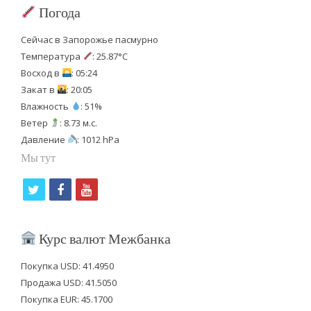
Погода
Сейчас в Запорожье пасмурно
Температура
: 25.87°C
Восход в
: 05:24
Закат в
: 20:05
Влажность
: 51%
Ветер
: 8.73 м.с.
Давление
: 1012 hPa
Мы тут
t
f
y
w
a
o
i
c
u
Курс валют Межбанка
t
e
t
Покупка USD: 41.4950
t
b
u
Продажа USD: 41.5050
e
o
b
Покупка EUR: 45.1700