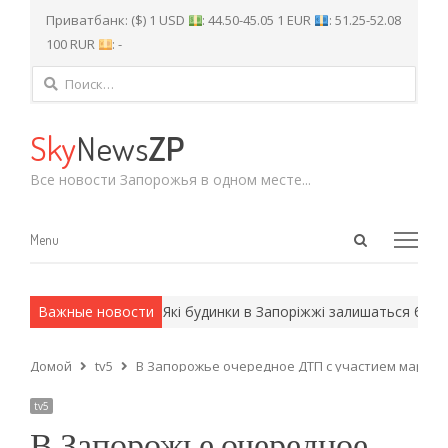
Приватбанк: ($) 1 USD
: 44.50-45.05 1 EUR
: 51.25-52.08
100 RUR
: -
Найти:
Sky
News
ZP
Все новости Запорожья в одном месте...
Open
Menu
Menu
search
panel
 армейские методы.
Важные новости
Які будинки в Запоріжжі залишаться без св
Домой
tv5
В Запорожье очередное ДТП с участием маршр
tv5
В Запорожье очередное