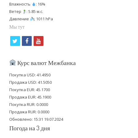
Влажность
: 16%
Ветер
: 5.85 м.с.
Давление
: 1011 hPa
Мы тут
t
f
y
w
a
o
i
c
u
Курс валют Межбанка
t
e
t
Покупка USD: 41.4950
t
b
u
Продажа USD: 41.5050
e
o
b
Покупка EUR: 45.1700
Продажа EUR: 45.1900
r
o
e
Покупка RUR: 0.0000
k
Продажа RUR: 0.0000
Обновлено: 15:31 19.07.2024
Погода на 3 дня