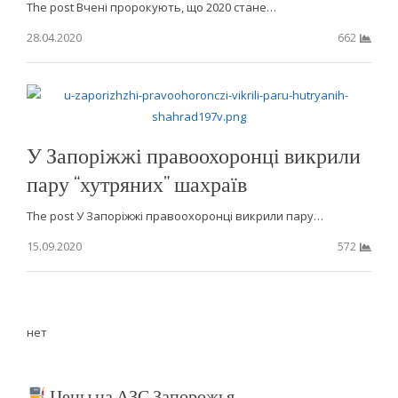
The post Вчені пророкують, що 2020 стане…
28.04.2020
662
У Запоріжжі правоохоронці викрили
пару “хутряних” шахраїв
The post У Запоріжжі правоохоронці викрили пару…
15.09.2020
572
нет
Цены на АЗС Запорожья